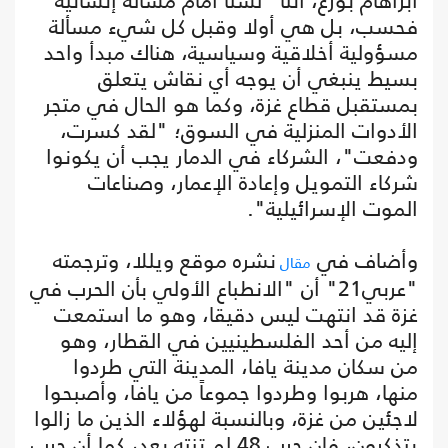
أبراهام بورغ، أننا "لسنا أمام مسألة إنسانية
فحسب، بل هي أولا وقبل كل شيء مسألة
مسؤولية أخلاقية وسياسية، هناك مبدأ واحد
بسيط ينبغي أن يوجه أي نقاش يتعلق
بمستقبل قطاع غزة، وكما هو الحال في متجر
الأدوات المنزلية في السوق؛ "لقد كسرت،
ودفعت"، الشركاء في الدمار يجب أن يكونوا
شركاء التمويل وإعادة الإعمار، وصناعات
الموت الإسرائيلية".
وأضاف في
نشره موقع ويللا، وترجمته
مقال
"عربي21" أن "الانطباع الأولي بأن الحرب في
غزة قد انتهت ليس دقيقا، وهو ما استمعت
إليه من أحد الفلسطينيين في القطار، وهو
من سكان مدينة يافا، المدينة التي طردوا
منها، هربوا وطردوا جموعاً من يافا، وأصبحوا
لاجئين من غزة، وبالنسبة لهؤلاء الذين ما زالوا
يتذكرون، فإن حرب 48 لم تنته بعد، كما أن حرب