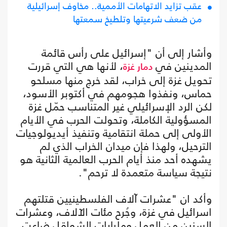
عقب تزايد الاتهامات الأممية.. مخاوف إسرائيلية
من ضعف شرعيتها وتلطيخ سمعتها
وأشار إلى أن "إسرائيل على رأس قائمة
المدينين في
، لأنها هي التي قررت
دمار غزة
تحويل غزة إلى خراب، لقد خرج منها مسلحو
حماس، ونفذوا هجومهم في أكتوبر الأسود،
لكن الرد الإسرائيلي غير المتناسب حمّل غزة
المسؤولية الكاملة، وتحولت الحرب في الأيام
الأولى إلى حملة انتقامية وتنفيذ أيديولوجيات
الترحيل، ولهذا فإن ميدان الخراب الذي لم
يشهده أحد منذ أيام الحرب العالمية الثانية هو
نتيجة سياسة متعمدة لا ترحم".
وأكد ان "عشرات آلاف الفلسطينيين قتلتهم
اسرائيل في غزة، وجُرح مئات الآلاف، وعشرات
السنين من العمل ومليارات الشواقل ضاعت