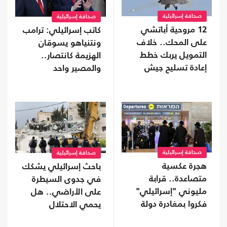
صحافة إسرائيلية
صحافة إسرائيلية
12 مروحية أباتشي
كاتب إسرائيلي: ترامب
على المحك.. خلاف
ونتنياهو يسوقان
التمويل يربك خطط
الهزيمة كانتصار..
إعادة تسليح جيش
والمصير واحد
الاحتلال
صحافة إسرائيلية
صحافة إسرائيلية
هجرة عكسية
باحث إسرائيلي يشكك
متصاعدة.. قرابة
في جدوى السيطرة
مليوني "إسرائيلي"
على الأراضي.. هل
فكروا بمغادرة دولة
يحمي الاحتلال
الاحتلال
"إسرائيل"؟