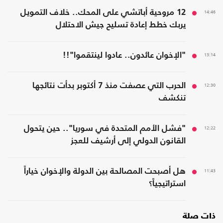
14:46
12 مروحية أباتشي على المحك.. خلاف التمويل
يربك خطط إعادة تسليح جيش الاحتلال
13:14
"الإخوان عائدون.. عادوا لينتقموا"!!
12:30
الحرب التي عصفت منذ 7 أكتوبر بدأت نتائجها
تنكشف
12:22
"فشل الأمم المتحدة في سوريا".. حين يتحول
القانون الدولي إلى أرشيف للعجز
11:43
هل أصبحت المصالحة بين الدولة والإخوان خياراً
استراتيجياً؟
ذات صلة