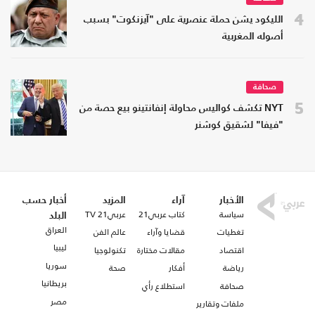
4
الليكود يشن حملة عنصرية على "آيزنكوت" بسبب
أصوله المغربية
صحافة
5
NYT تكشف كواليس محاولة إنفانتينو بيع حصة من
"فيفا" لشقيق كوشنر
الأخبار
آراء
المزيد
أخبار حسب
سياسة
كتاب عربي21
عربي21 TV
البلد
العراق
تغطيات
قضايا وآراء
عالم الفن
ليبيا
اقتصاد
مقالات مختارة
تكنولوجيا
سوريا
رياضة
أفكار
صحة
بريطانيا
صحافة
استطلاع رأي
مصر
ملفات وتقارير