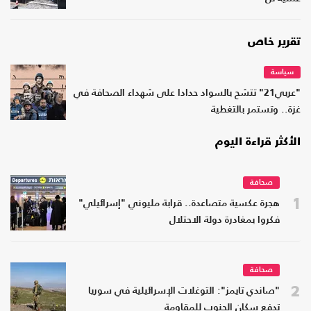
تقرير خاص
سياسة
"عربي21" تتشح بالسواد حدادا على شهداء الصحافة في
غزة.. وتستمر بالتغطية
الأكثر قراءة اليوم
صحافة
1
هجرة عكسية متصاعدة.. قرابة مليوني "إسرائيلي"
فكروا بمغادرة دولة الاحتلال
صحافة
2
"صاندي تايمز": التوغلات الإسرائيلية في سوريا
تدفع سكان الجنوب للمقاومة