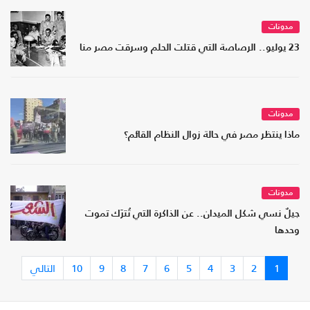
مدونات
23 يوليو.. الرصاصة التي قتلت الحلم وسرقت مصر منا
مدونات
ماذا ينتظر مصر في حالة زوال النظام القائم؟
مدونات
جيلٌ نسي شكل الميدان.. عن الذاكرة التي تُترَك تموت
وحدها
1
2
3
4
5
6
7
8
9
10
التالي