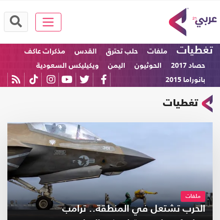
تغطيات
ملفات
حلب تحترق
القدس
مذكرات عاكف
حصاد 2017
الحوثيون
اليمن
ويكيليكس السعودية
بانوراما 2015
تغطيات
ملفات
الحرب تشتعل في المنطقة.. ترامب