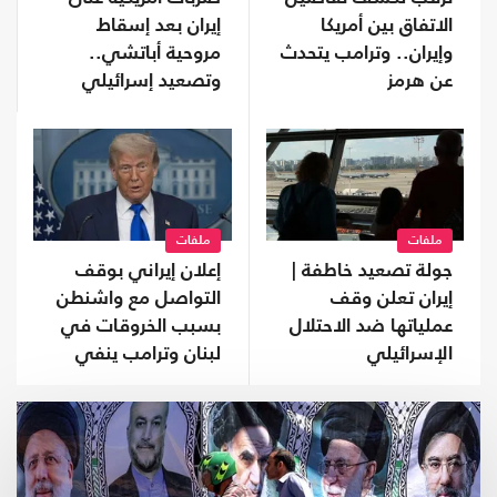
الاتفاق بين أمريكا
إيران بعد إسقاط
وإيران.. وترامب يتحدث
مروحية أباتشي..
عن هرمز
وتصعيد إسرائيلي
متواصل في لبنان
ملفات
ملفات
جولة تصعيد خاطفة |
إعلان إيراني بوقف
إيران تعلن وقف
التواصل مع واشنطن
عملياتها ضد الاحتلال
بسبب الخروقات في
الإسرائيلي
لبنان وترامب ينفي