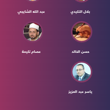
بلال التليدي
عبد الله الشايجي
حسن الخالد
عصام تليمة
ياسر عبد العزيز