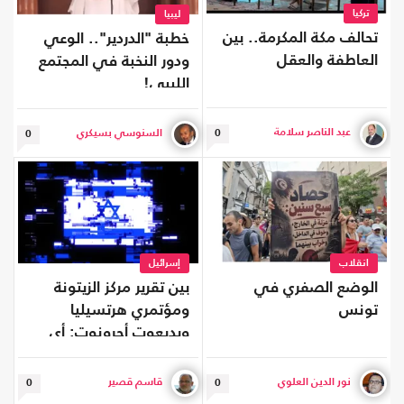
تركيا
ليبيا
تحالف مكة المكرمة.. بين
خطبة "الدردير".. الوعي
العاطفة والعقل
ودور النخبة في المجتمع
الليبي!
عبد الناصر سلامة
السنوسي بسيكري
0
0
انقلاب
إسرائيل
الوضع الصفري في
بين تقرير مركز الزيتونة
تونس
ومؤتمري هرتسيليا
ويديعوت أحرونوت: أي
مستقبل لإسرائيل
وفلسطين؟
نور الدين العلوي
قاسم قصير
0
0