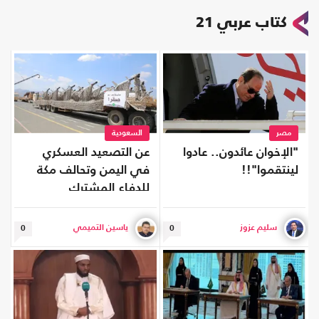
كتاب عربي 21
مصر
السعودية
"الإخوان عائدون.. عادوا
عن التصعيد العسكري
لينتقموا"!!
في اليمن وتحالف مكة
للدفاع المشترك
سليم عزوز
ياسين التميمي
0
0