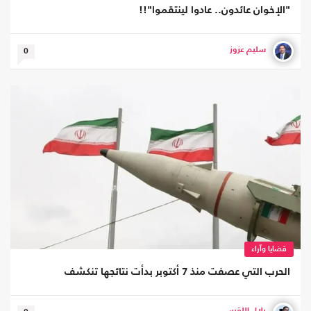
"الإخوان عائدون.. عادوا لينتقموا"!!
سليم عزوز
0
قضايا وآراء
الحرب التي عصفت منذ 7 أكتوبر بدأت نتائجها تنكشف