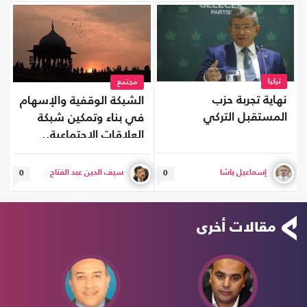
تركيا
مجتمع
نهاية تجربة حزب
الشبكة الوقفية والإسهام
المستقبل التركي
في بناء وتمكين شبكة
العلاقات الاجتماعية..
النهوض الراشد (20)
إسماعيل ياشا
سيف الدين عبد الفتاح
0
0
مقالات أخرى