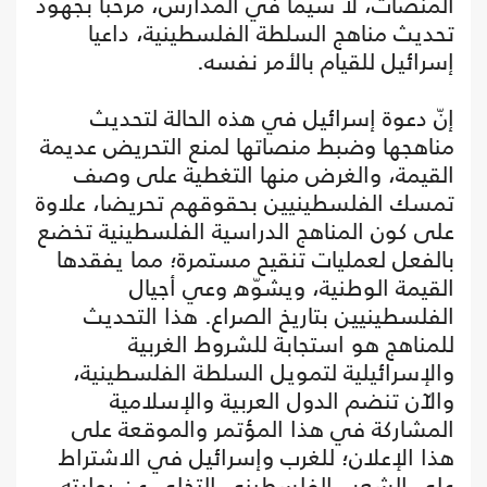
المنصات، لا سيما في المدارس، مرحبا بجهود
تحديث مناهج السلطة الفلسطينية، داعيا
إسرائيل للقيام بالأمر نفسه.
إنّ دعوة إسرائيل في هذه الحالة لتحديث
مناهجها وضبط منصاتها لمنع التحريض عديمة
القيمة، والغرض منها التغطية على وصف
تمسك الفلسطينيين بحقوقهم تحريضا، علاوة
على كون المناهج الدراسية الفلسطينية تخضع
بالفعل لعمليات تنقيح مستمرة؛ مما يفقدها
القيمة الوطنية، ويشوّه وعي أجيال
الفلسطينيين بتاريخ الصراع. هذا التحديث
للمناهج هو استجابة للشروط الغربية
والإسرائيلية لتمويل السلطة الفلسطينية،
والآن تنضم الدول العربية والإسلامية
المشاركة في هذا المؤتمر والموقعة على
هذا الإعلان؛ للغرب وإسرائيل في الاشتراط
على الشعب الفلسطيني التخلي عن روايته