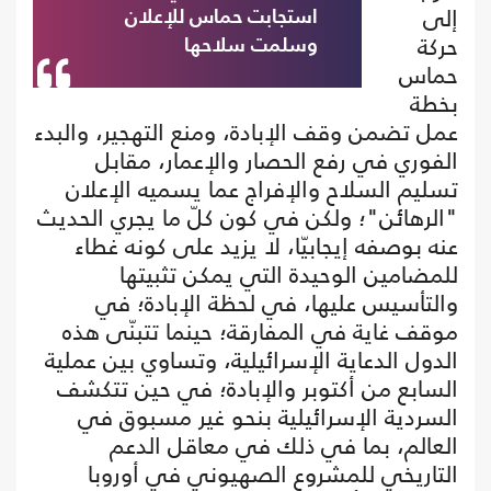
إلى
استجابت حماس للإعلان
حركة
وسلمت سلاحها
حماس
بخطة
عمل تضمن وقف الإبادة، ومنع التهجير، والبدء
الفوري في رفع الحصار والإعمار، مقابل
تسليم السلاح والإفراج عما يسميه الإعلان
"الرهائن"؛ ولكن في كون كلّ ما يجري الحديث
عنه بوصفه إيجابيّا، لا يزيد على كونه غطاء
للمضامين الوحيدة التي يمكن تثبيتها
والتأسيس عليها، في لحظة الإبادة؛ في
موقف غاية في المفارقة؛ حينما تتبنّى هذه
الدول الدعاية الإسرائيلية، وتساوي بين عملية
السابع من أكتوبر والإبادة؛ في حين تتكشف
السردية الإسرائيلية بنحو غير مسبوق في
العالم، بما في ذلك في معاقل الدعم
التاريخي للمشروع الصهيوني في أوروبا