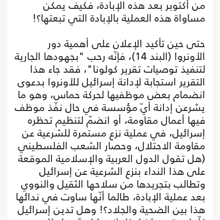
من أكتوبر بعد هذه الإبادة، فكيف يمكن
مساواة هذه العملية بالإبادة التي تبعتها؟!
حتى حين تأكيد الإعلان على أهمية دور
الأونروا (البند 14)، فإنّه رحب "بجهودها الجارية
لتنفيذ توصيات تقرير كولونا"، فقد جاء هذا
التقرير استجابة لإدانة إسرائيل للأونروا بدعوى
انضمام بعض موظفيها لحركة حماس، وهو ما
يشرعن إدانة أيّ مؤسسة في حال نفّذ موظف
فيها أعمال مقاومة، أو انضمّ لتنظيم تحظره
إسرائيل، في عملية نزع مستمرة للشرعية عن
مقاومة الاحتلال، وحصار الشعب الفلسطيني
(هل تقول الدول العربية والإسلامية الموقعة
على هذا النداء بنزع الشرعية عن إسرائيل
وتطالب بتجريدها من سلاحها الثقيل والنووي
بعد عملية الإبادة، طالما أنّها ساوت في ندائها
هذا بين الضحية والجلاد؟! وهل تدين إسرائيل