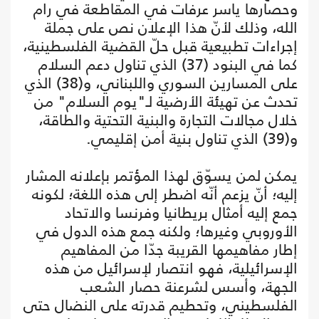
وحصارها ياسر عرفات في المقاطعة في رام
الله، وذلك لأنّ هذا الإعلان نص على جملة
إجراءات تطبيعية قبل حلّ القضية الفلسطينية،
كما في البنود (37) الذي تناول دعم السلام
على المسارين السوري واللبناني، و(38) الذي
تحدث عن تهيئة الأرضية لـ"يوم السلام" من
خلال مجالات التجارة والبنية التحتية والطاقة،
و(39) الذي تناول بنية أمن إقليمي.
يمكن لمن يسوّق لهذا المؤتمر بإعلانه المشار
إليه؛ أنّ يزعم أنّه اضطر إلى هذه اللغة؛ لكونه
جمع إليه أمثال بريطانيا وفرنسا والاتحاد
الأوروبي وغيرها؛ ولكنه جمع هذه الدول في
إطار مفاهيمها القريبة جدّا من المفاهيم
الإسرائيلية، فهو انتصار لإسرائيل من هذه
الجهة، وأسس لشرعنة حصار الشعب
الفلسطيني، وتحطيم قدرته على النضال حتى