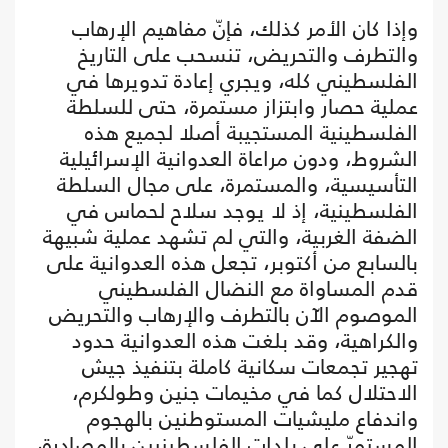
وإذا كان الأمر كذلك، فإنّ مفاهيم الإرهاب
والتطرف والتحريض، تنسحب على التاريخ
الفلسطيني كله، ويجري إعادة تدويرها في
عملية حصار وابتزاز مستمرة، حتى للسلطة
الفلسطينية المستجيبة أصلا لجميع هذه
الشروط، ودون مراعاة العدوانية الإسرائيلية
التأسيسية، والمستمرة، على مجال السلطة
الفلسطينية، إذ لا يوجد سلاح لحماس في
الضفة الغربية، والتي لم تشهد عملية شبيهة
بالسابع من أكتوبر، تجعل هذه العدوانية على
قدم المساواة مع النضال الفلسطيني
الموصوم الآن بالتطرف والإرهاب والتحريض
والكراهية، وقد بلغت هذه العدوانية حدود
تهجير تجمعات سكانية كاملة بتنفيذ جيش
الاحتلال كما في مخيمات جنين وطولكرم،
واندفاع مليشيات المستوطنين بالهجوم
المستمرّ على بلدات الفلسطينيين بالمصادرة،