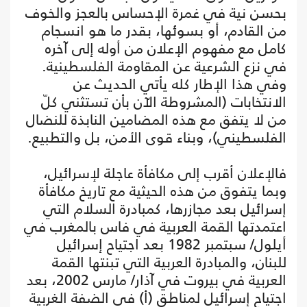
بحسن نية في غمرة الإحساس بالعجز والخوف
من القادم، أو بسوئها، بقدر ما هو انسجام
كامل مع مفهوم الإعلان من أوله إلى آخره
في نزع الشرعية عن المقاومة الفلسطينية.
وفي هذا الإطار كله يأتي الحديث عن
الانتخابات (المشروطة الآن بأن تستثني كلّ
من لا يتفق مع هذه المضامين النابذة للنضال
الفلسطيني)، وبناء قوى الأمن، بل والتطبيع.
فالإعلان أقرب إلى مكافأة عاجلة لإسرائيل،
وبما يتفوق من هذه الحيثية مع تاريخ مكافأة
إسرائيل بعد مجازرها، كمبادرة السلام التي
اعتمدتها القمة العربية في فاس بالمغرب في
أيلول/ سبتمبر 1982 بعد اجتياح إسرائيل
للبنان، والمبادرة العربية التي تبنتها القمة
العربية في بيروت في آذار/ مارس 2002، بعد
اجتياح إسرائيل لمناطق (أ) في الضفة الغربية