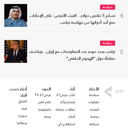
سياسة
4
تسلم 5 ملايين دولار.. البيت الأبيض: على الإمارات
منع أحد أدواتها من مهاجمة ترامب
سياسة
5
ترامب يحدد موعد بدء المفاوضات مع إيران.. ويكشف
مفاجأة حول "الهجوم الملغي"
الأخبار
آراء
المزيد
أخبار حسب
سياسة
كتاب عربي21
عربي21 TV
البلد
العراق
تغطيات
قضايا وآراء
عالم الفن
ليبيا
اقتصاد
مقالات مختارة
تكنولوجيا
سوريا
رياضة
أفكار
صحة
بريطانيا
صحافة
استطلاع رأي