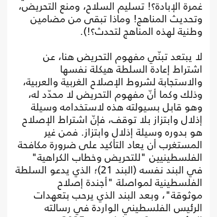
غمرة الإبادة؟! تسليم السلاح، ومنع التحريض،
وتحديث المناهج! وماذا تبقى من مضامين
وطنية لهذه المناهج لتحدث؟!).
لا يبتعد تبنّي مفهوم التحريض هنا، عن
اشتراط إعادة السلطة هيكلة نفسها
والاستجابة لشروط الإصلاح الغربية والعربية،
وذلك وكما أنّ مفهوم التحريض لا محدّد له،
وهو قابل بسيولته هذه لاستخدامه وسيلة
إذلال وابتزاز بلا توقف، فإنّ اشتراط الإصلاح
هو بدوره وسيلة إذلال وابتزاز. فمن غير
المستغرب أن يعاد التأكيد على ضرورة مكافحة
الفلسطينيين "للتحريض وخطاب الكراهية"
في البند نفسه (البند 21)؛ الذي يدعو السلطة
الفلسطينية لمواصلة "أجندة إصلاح
موثوقة"، وبعد البند الذي يرحب بتعهدات
الرئيس الفلسطيني الواردة في رسالته