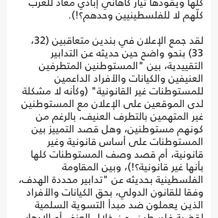
كلّها ويقودها تيار كاهاني إباديّ معاد للعرب
كلّهم لا للفلسطينيين وحدهم؟!).
لقد جمع الإعلان في بندين متعاقبين (32،
33) بنحو واضح حين حديثه عن التدابير
التقييدية، بين "المستوطنين المتطرفين
العنيفين والكيانات والأفراد الداعمين
للمستوطنات غير القانونية" (وكأنه لا مشكلة
لدى الموقعين على الإعلان مع المستوطنين
غير المتهمين بالتطرف العنيف، بالرغم من
كونهم مستوطنين، وهل قصد التمييز بين
المستوطنات على أساس قانونية وغير
قانونية، أم قصد وصف المستوطنات كلها
بأنها غير قانونية؟!)، وبين المقاومة
الفلسطينية بحديثه عن "تدابير محددة الهدف،
وفقا للقانون الدولي، بحق الكيانات والأفراد
الذين يعملون ضد مبدأ التسوية السلمية
لقضية فلسطين، من خلال العنف أو الإرهاب،