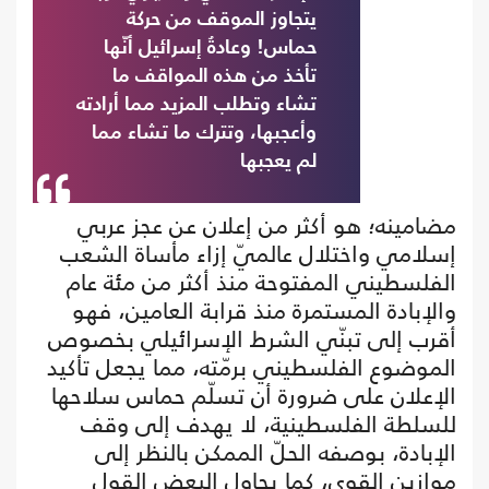
يتجاوز الموقف من حركة
حماس! وعادةُ إسرائيل أنّها
تأخذ من هذه المواقف ما
تشاء وتطلب المزيد مما أرادته
وأعجبها، وتترك ما تشاء مما
لم يعجبها
مضامينه؛ هو أكثر من إعلان عن عجز عربي
إسلامي واختلال عالميّ إزاء مأساة الشعب
الفلسطيني المفتوحة منذ أكثر من مئة عام
والإبادة المستمرة منذ قرابة العامين، فهو
أقرب إلى تبنّي الشرط الإسرائيلي بخصوص
الموضوع الفلسطيني برمّته، مما يجعل تأكيد
الإعلان على ضرورة أن تسلّم حماس سلاحها
للسلطة الفلسطينية، لا يهدف إلى وقف
الإبادة، بوصفه الحلّ الممكن بالنظر إلى
موازين القوى، كما يحاول البعض القول