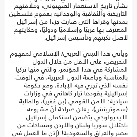
بشأن تاريخ الاستعمار الصهيوني، وعلاقتهم
التاريخية والثقافية والوجدانية بعموم فلسطين
بمدنها وقراها التي صارت جزءا من إسرائيل
المعترف بها عربيّا وإسلاميّا ودوليّا، وحكايتهم
لأصل نكبتهم وتأسيس إسرائيل.
ويأتي هذا التبني العربي/ الإسلامي لمفهوم
التحريض، على الأقل من خلال الدول
المشاركة في هذا المؤتمر، والتي منها تركيا
بالمناسبة وجامعة الدول العربية، في الوقت
نفسه الذي تجري فيه الإبادة، ومع حكومة
إسرائيلية يقودها تيار كاهاني في وزارات
سيادية: الأمن القومي (بن غفير)، والمالية
(سموتريتش)، يعلن صراحة أنّ مشروعه
الأيديولوجي يتضمن استكمال إسرائيل
باحتلال سوريا ولبنان والأردن ومساحات من
مصر والعراق والسعودية! (إذن ما العمل في