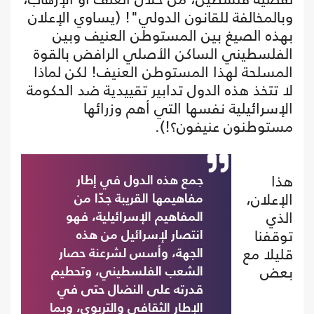
وبالمخالفة للقانون الدولي"! (يساوي الإعلان
بهذه الصيغ بين المستوطن العنيف وبين
الفلسطيني الساكن الأصلي الرافض بالقوة
المسلحة لهذا المستوطن العنيف! لكن لماذا
لا تتخذ هذه الدول تدابير تقييدية ضد الحكومة
الإسرائيلية نفسها التي أهم وزرائها
مستوطنون عنيفون؟!).
هذا
جمع هذه الدول في إطار
الإعلان،
مفاهيمها القريبة جدّا من
الذي
المفاهيم الإسرائيلية، فهو
توقفنا
انتصار لإسرائيل من هذه
قليلا مع
الجهة، وأسس لشرعنة حصار
بعض
الشعب الفلسطيني، وتحطيم
قدرته على النضال حتى في
الإطار الثقافي والتربوي، وبما