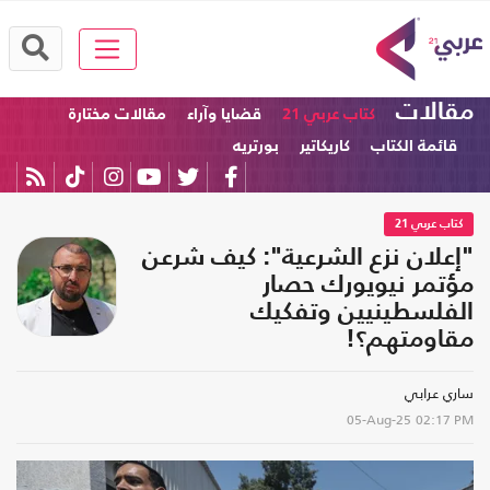
مقالات
كتاب عربي 21
قضايا وآراء
مقالات مختارة
قائمة الكتاب
كاريكاتير
بورتريه
كتاب عربي 21
"إعلان نزع الشرعية": كيف شرعن
مؤتمر نيويورك حصار
الفلسطينيين وتفكيك
مقاومتهم؟!
ساري عرابي
05-Aug-25
02:17 PM