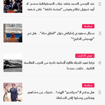
2
عبد الرحمن السيد ينتقد غياب الديمقراطية بمصر: لا
أريد تمويل نظام يفرض "قبضة خانقة" على شعبه
سياسة
3
سجال سعودي إماراتي حول "اتفاق مكة".. هل تم
"تهميش الخليج؟"
عربي 21 لايت
4
تركيا تعيد للحياة طائرة ألمانية نادرة من الحرب العالمية
الثانية.. حلقت مجددا
سياسة
5
هل يحكم الـ"صراصير" الهند؟.. نخبرك عن مشاهير
وفنانين وصلوا إلى السلطة