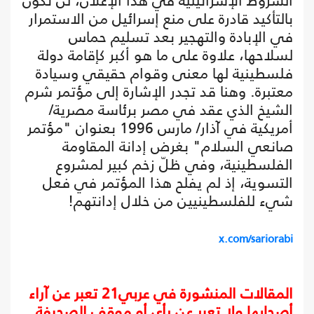
الشروط الإسرائيلية في هذا الإعلان، لن تكون
بالتأكيد قادرة على منع إسرائيل من الاستمرار
في الإبادة والتهجير بعد تسليم حماس
لسلاحها، علاوة على ما هو أكبر كإقامة دولة
فلسطينية لها معنى وقوام حقيقي وسيادة
معتبرة. وهنا قد تجدر الإشارة إلى مؤتمر شرم
الشيخ الذي عقد في مصر برئاسة مصرية/
أمريكية في آذار/ مارس 1996 بعنوان "مؤتمر
صانعي السلام" بغرض إدانة المقاومة
الفلسطينية، وفي ظلّ زخم كبير لمشروع
التسوية، إذ لم يفلح هذا المؤتمر في فعل
شيء للفلسطينيين من خلال إدانتهم!
x.com/sariorabi
المقالات المنشورة في عربي21 تعبر عن آراء
أصحابها ولا تعبر عن رأي أو موقف الصحيفة.