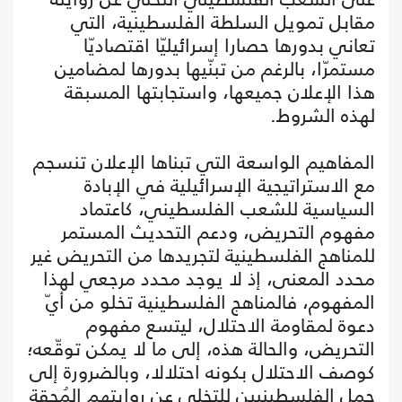
مقابل تمويل السلطة الفلسطينية، التي
تعاني بدورها حصارا إسرائيليّا اقتصاديّا
مستمرّا، بالرغم من تبنّيها بدورها لمضامين
هذا الإعلان جميعها، واستجابتها المسبقة
لهذه الشروط.
المفاهيم الواسعة التي تبناها الإعلان تنسجم
مع الاستراتيجية الإسرائيلية في الإبادة
السياسية للشعب الفلسطيني، كاعتماد
مفهوم التحريض، ودعم التحديث المستمر
للمناهج الفلسطينية لتجريدها من التحريض غير
محدد المعنى، إذ لا يوجد محدد مرجعي لهذا
المفهوم، فالمناهج الفلسطينية تخلو من أيّ
دعوة لمقاومة الاحتلال، ليتسع مفهوم
التحريض، والحالة هذه، إلى ما لا يمكن توقّعه؛
كوصف الاحتلال بكونه احتلالا، وبالضرورة إلى
حمل الفلسطينيين للتخلي عن روايتهم المُحقة