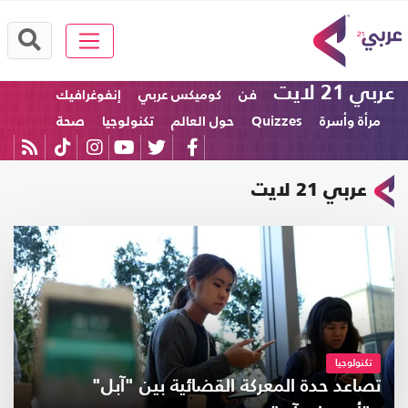
عربي 21 لايت
فن
كوميكس عربي
إنفوغرافيك
مرأة وأسرة
Quizzes
حول العالم
تكنولوجيا
صحة
عربي 21 لايت
تكنولوجيا
تصاعد حدة المعركة القضائية بين "آبل"