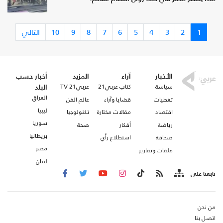
1
2
3
4
5
6
7
8
9
10
التالي
الأخبار
آراء
المزيد
أخبار حسب
سياسة
كتاب عربي21
عربي21 TV
البلد
العراق
تغطيات
قضايا وآراء
عالم الفن
ليبيا
اقتصاد
مقالات مختارة
تكنولوجيا
سوريا
رياضة
أفكار
صحة
بريطانيا
صحافة
استطلاع رأي
مصر
ملفات وتقارير
لبنان
تابعنا على
من نحن
اتصل بنا