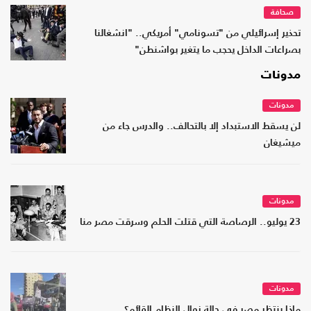
صحافة
تحذير إسرائيلي من "تسونامي" أمريكي.. "انشغالنا
بصراعات الداخل يحجب ما يتغير بواشنطن"
مدونات
مدونات
لن يسقط الاستبداد إلا بالتحالف.. والدرس جاء من
ميشيغان
مدونات
23 يوليو.. الرصاصة التي قتلت الحلم وسرقت مصر منا
مدونات
ماذا ينتظر مصر في حالة زوال النظام القائم؟