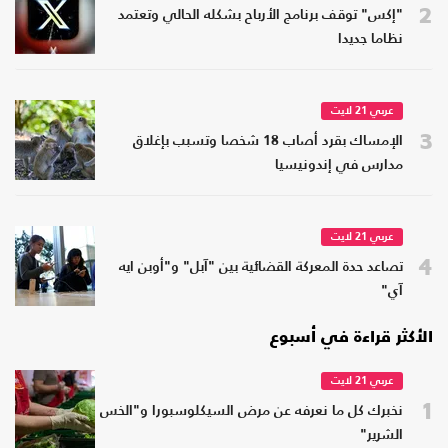
2
"إكس" توقف برنامج الأرباح بشكله الحالي وتعتمد
نظاما جديدا
عربي 21 لايت
3
الإمساك بقرد أصاب 18 شخصا وتسبب بإغلاق
مدارس في إندونيسيا
عربي 21 لايت
4
تصاعد حدة المعركة القضائية بين "آبل" و"أوبن ايه
آي"
الأكثر قراءة في أسبوع
عربي 21 لايت
1
نخبرك كل ما نعرفه عن مرض السيكلوسبورا و"الخس
الشرير"