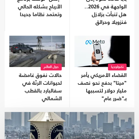
الواجهة في 2026..
الأرباح بشكله الحالي
هل تنبأت بزلازل
وتعتمد نظاما جديدا
فنزويلا وحرائق
تشيلي؟
تكنولوجيا
حول العالم
القضاء الأمريكي يأمر
حالات نفوق غامضة
"ميتا" بدفع نحو نصف
لحيوانات الرنّة في
مليار دولار لتسببها
سفالبارد بالقطب
بـ"ضرر عام"
الشمالي