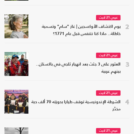
عربي 21 لايت
2
يوم اكتشاف الأوكسجين | غاز "سام" وتسمية
خاطئة.. ماذا كنا نتنفس قبل عام 1771؟
عربي 21 لايت
3
العثور على 3 جثث بعد انهيار ثلجي في باكستان..
بينهم عربية
عربي 21 لايت
4
الشرطة الإندونيسية توقف طيارا بحوزته 70 ألف حبة
مخدّر
عربي 21 لايت