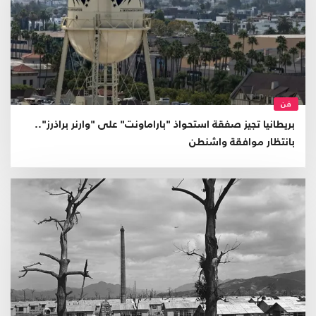
فن
بريطانيا تجيز صفقة استحواذ "باراماونت" على "وارنر براذرز"..
بانتظار موافقة واشنطن