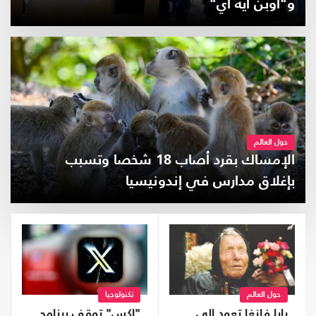
و"أوبن ايه آي"
حول العالم
الإمساك بقرد أصاب 18 شخصا وتسبب
بإغلاق مدارس في إندونيسيا
حول العالم
تكنولوجيا
بابا فانغا تعود إلى
"إكس" توقف برنامج