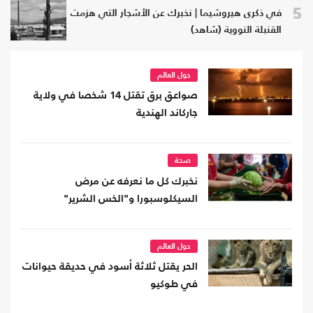
5
في ذكرى هيروشيما | نخبرك عن الأشجار التي هزمت
القنبلة النووية (شاهد)
حول العالم
صواعق برق تقتل 14 شخصا في ولاية
جاركاند الهندية
صحة
نخبرك كل ما نعرفه عن مرض
السيكلوسبورا و"الخس الشرير"
حول العالم
الحر يقتل ثلاثة أسود في حديقة حيوانات
في طوكيو