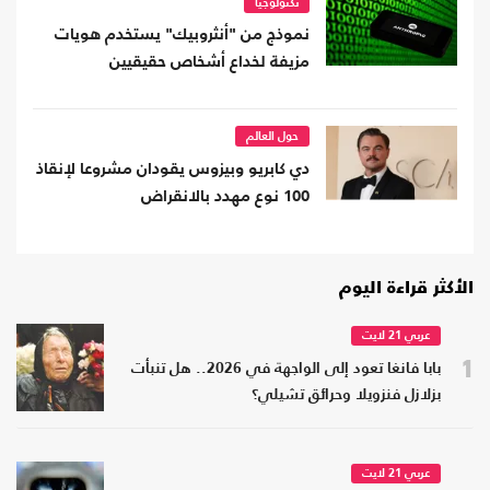
تكنولوجيا
نموذج من "أنثروبيك" يستخدم هويات
مزيفة لخداع أشخاص حقيقيين
حول العالم
دي كابريو وبيزوس يقودان مشروعا لإنقاذ
100 نوع مهدد بالانقراض
الأكثر قراءة اليوم
عربي 21 لايت
1
بابا فانغا تعود إلى الواجهة في 2026.. هل تنبأت
بزلازل فنزويلا وحرائق تشيلي؟
عربي 21 لايت