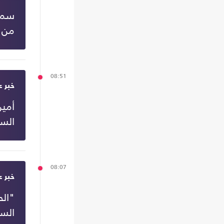
من 
08:51
خبر ع
أمين
السع
08:07
خبر ع
السع