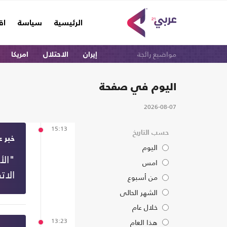
(current)
الرئيسية
سياسة
اق
مواضيع رائجة
إيران
الاحتلال
امريكا
اليوم في صفحة
2026-08-07
15:13
حسب التاريخ
خبر ع
اليوم
"ال
امس
الات
من أسبوع
الشهر الحالى
خلال عام
13:23
هذا العام