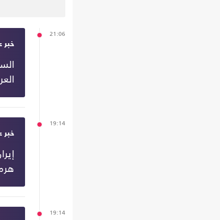
21:06
خبر ع
السع
العر
19:14
خبر ع
إيرا
هرم
19:14