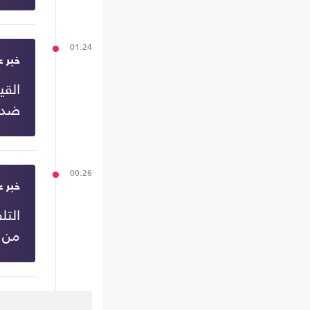
01:24
خبر ع
القي
ضد ج
00:26
خبر ع
التل
من 