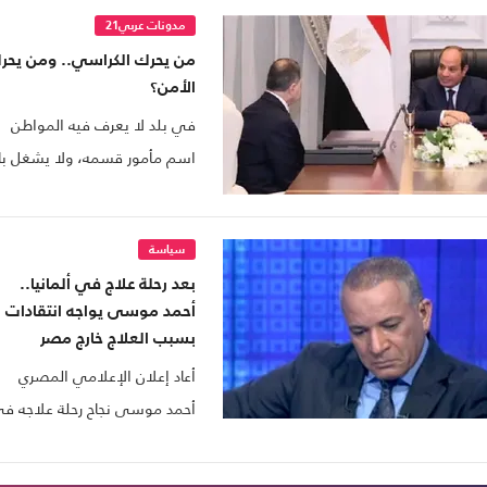
مدونات عربي21
من يحرك الكراسي.. ومن يحر
الأمن؟
في بلد لا يعرف فيه المواطن
اسم مأمور قسمه، ولا يشغل بال
من يجلس خلف مكتب مدير
الأمن، تأتي حركة تنقلات كهذه
لتذكرنا بحقيقة كثيرا ما نتناساها،
سياسة
بعد رحلة علاج في ألمانيا..
أن الأمن ليس شعارا يرفع في
أحمد موسى يواجه انتقادات
المناسبات، بل قرار يومي يصنع
بسبب العلاج خارج مصر
في غرف مغلقة، ثم يهبط على
أعاد إعلان الإعلامي المصري
حياتنا في صورة طابور أسرع في
أحمد موسى نجاح رحلة علاجه ف
المرور، أو ورقة رسمية تخرج في
ألمانيا فتح النقاش حول لجوء
وقتها، أو ـ في أسوأ الأحوال ـ
شخصيات عامة ومسؤولين للعلا
في صورة أزمة تدار بكفاءة أو تدا