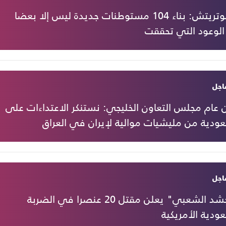
سموتريتش: بناء 104 مستوطنات جديدة ليس إلا بعضا
الوعود التي تحققت
اجل
 عام مجلس التعاون الخليجي: نستنكر الاعتداءات على
ودية من مليشيات موالية لإيران في العراق
اجل
"الحشد الشعبي" يعلن مقتل 20 عنصرا في الضربة
ودية الأمريكية