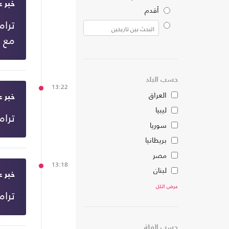
خبر ع
أقدم
ترام
البحث بين تاريخين
مع ا
حسب البلد
13:22
العراق
خبر ع
ليبيا
ترام
سوريا
بريطانيا
مصر
13:18
لبنان
خبر ع
عرض الكل
ترا
حسب الفئة