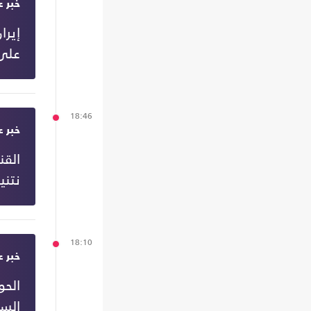
خبر ع
إيرا
على
18:46
خبر ع
نتني
18:10
خبر ع
الس