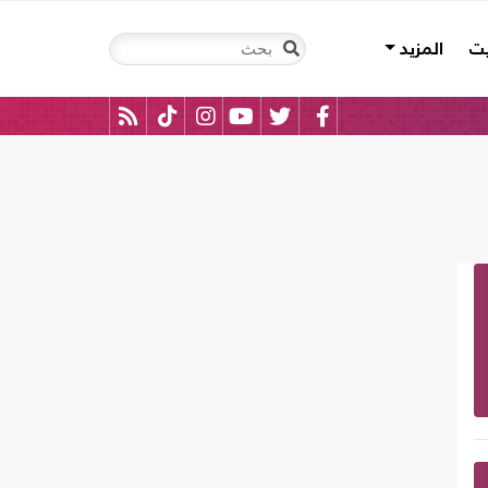
يت
المزيد