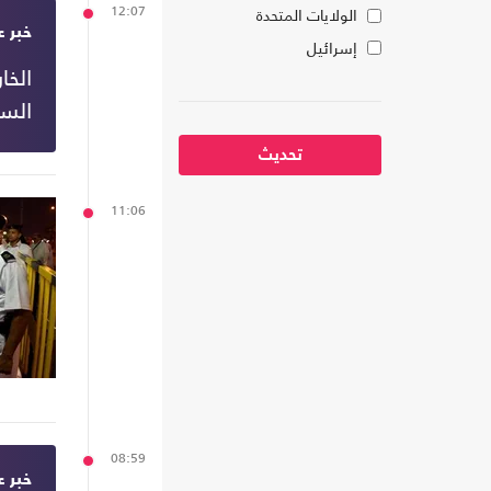
12:07
الولايات المتحدة
خبر ع
إسرائيل
الخا
الس
تحديث
11:06
08:59
خبر ع