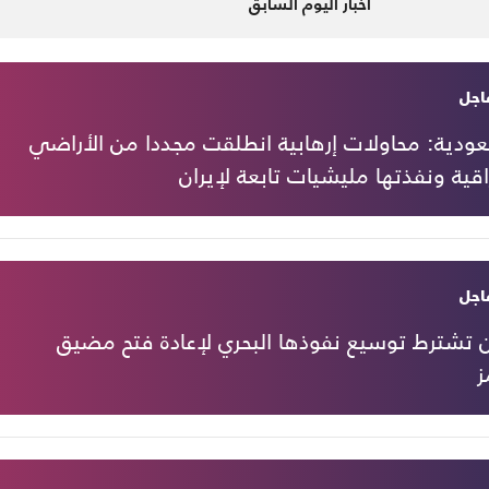
أخبار اليوم السابق
اجل
ودية: محاولات إرهابية انطلقت مجددا من الأراضي
اقية ونفذتها مليشيات تابعة لإيران
اجل
ن تشترط توسيع نفوذها البحري لإعادة فتح مضيق
ز