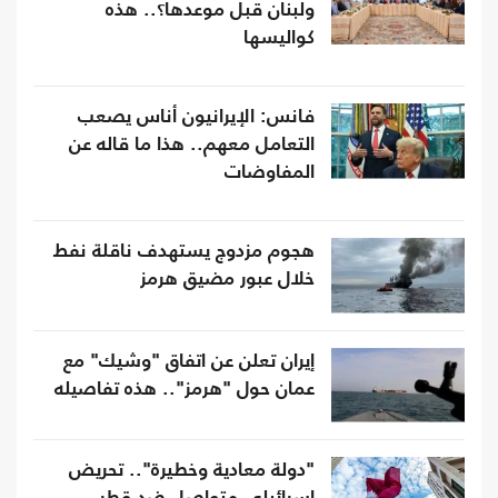
ولبنان قبل موعدها؟.. هذه
كواليسها
فانس: الإيرانيون أناس يصعب
التعامل معهم.. هذا ما قاله عن
المفاوضات
هجوم مزدوج يستهدف ناقلة نفط
خلال عبور مضيق هرمز
إيران تعلن عن اتفاق "وشيك" مع
عمان حول "هرمز".. هذه تفاصيله
"دولة معادية وخطيرة".. تحريض