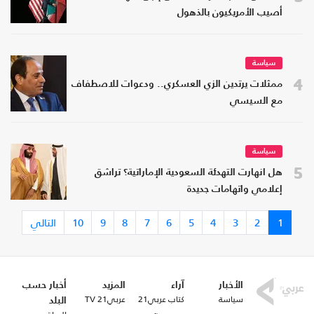
أصيب الأمريكيون بالذهول
سياسة
4
ممثلات يرتدين الزي العسكري.. ودعوات للاصطفاف
مع السيسي
سياسة
5
هل انهارت التهدئة السعودية الإماراتية؟ تراشق
إعلامي واتهامات جديدة
1
2
3
4
5
6
7
8
9
10
التالي
الأخبار
آراء
المزيد
أخبار حسب
سياسة
كتاب عربي21
عربي21 TV
البلد