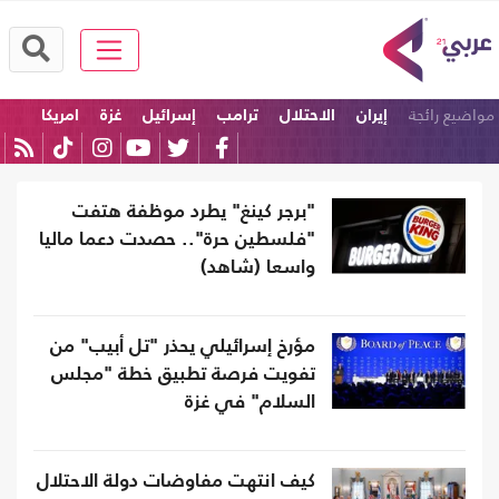
مواضيع رائجة
إيران
الاحتلال
ترامب
إسرائيل
غزة
امريكا
"برجر كينغ" يطرد موظفة هتفت
"فلسطين حرة".. حصدت دعما ماليا
واسعا (شاهد)
مؤرخ إسرائيلي يحذر "تل أبيب" من
تفويت فرصة تطبيق خطة "مجلس
السلام" في غزة
كيف انتهت مفاوضات دولة الاحتلال