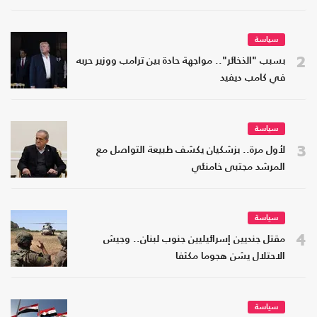
سياسة
2
بسبب "الذخائر".. مواجهة حادة بين ترامب ووزير حربه
في كامب ديفيد
سياسة
3
لأول مرة.. بزشكيان يكشف طبيعة التواصل مع
المرشد مجتبى خامنئي
سياسة
4
مقتل جنديين إسرائيليين جنوب لبنان.. وجيش
الاحتلال يشن هجوما مكثفا
سياسة