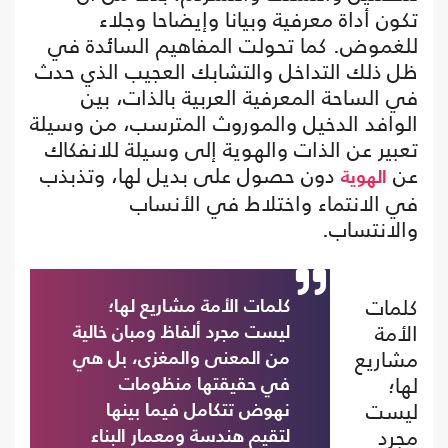
تكون أداة معرفية وبيانا وإيضاحا وجلاء
للغموض. كما تحولت المفاهيم السائدة في
ظل ذلك التداخل والتشابك العجيب الذي حدث
في الساحة المعرفية العربية بالذات، بين
الوافد الدخيل والموروث المترسب، من وسيلة
تعبير عن الذات والهوية إلى وسيلة للانفكاك
عن
دون حصول على بديل لها، وتذبذب
الهوية
في الانتماء واختلاط في الأنساب
والانتساب.
كلمات
كلمات الأمة مشاريع لها؛
الأمة
ليست مجرد ألفاظ ومبان خالية
مشاريع
من المعنى والمغزى، بل هي
لها؛
في حقيقتها منظومات
ليست
نهوض تتكامل فيما بينها
مجرد
لتقيم هندسة ومعمار البناء