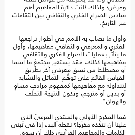
ومرض؛ ولذلك كانت دائرة المفاهيم أهم
ميادين الصراع الفكري والثقافي بين الثقافات
عبر التاريخ.
وأول ما تصاب به الأمم في أطوار تراجعها
الفكري والمعرفي والثقافي مفاهيمها، وأول
ما يتأثّر بعمليات الصراع الفكري والثقافي
مفاهيمها كذلك، فقد يستعير مجتمعٌ ما اسما
أو مصطلحا من نسق معرفي آخر بطريق
القياس القائم على توهُّم التماثل والتشابه
لتتداوله مع مفاهيمها كمفهوم مرادف مساوٍ
أو بديل أو مترجم، وتكون النتيجة التخلّف
والهوان".
فما المخرج الأولي والمبتدي المرعيّ الذي
علينا أن نتخذه مخرجا؟ نقطة البدء إذا في تبني
الكلمات والمفاهيم القرآنية؛ ذلك أن سوق