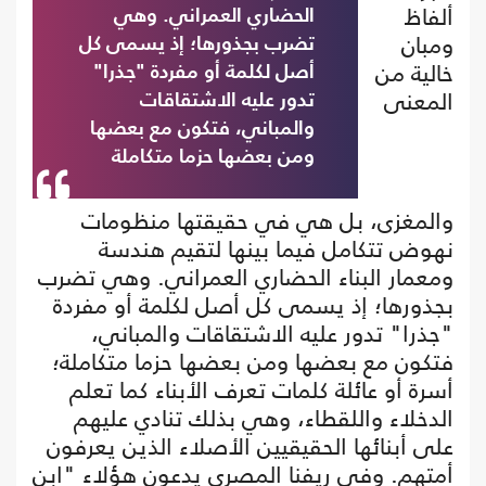
ألفاظ
الحضاري العمراني. وهي
ومبان
تضرب بجذورها؛ إذ يسمى كل
خالية من
أصل لكلمة أو مفردة "جذرا"
المعنى
تدور عليه الاشتقاقات
والمباني، فتكون مع بعضها
ومن بعضها حزما متكاملة
والمغزى، بل هي في حقيقتها منظومات
نهوض تتكامل فيما بينها لتقيم هندسة
ومعمار البناء الحضاري العمراني. وهي تضرب
بجذورها؛ إذ يسمى كل أصل لكلمة أو مفردة
"جذرا" تدور عليه الاشتقاقات والمباني،
فتكون مع بعضها ومن بعضها حزما متكاملة؛
أسرة أو عائلة كلمات تعرف الأبناء كما تعلم
الدخلاء واللقطاء، وهي بذلك تنادي عليهم
على أبنائها الحقيقيين الأصلاء الذين يعرفون
أمتهم. وفي ريفنا المصري يدعون هؤلاء "ابن