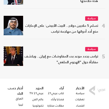
هذه ملامحها
سياسة
4
تسلم 5 ملايين دولار.. البيت الأبيض: على الإمارات
منع أحد أدواتها من مهاجمة ترامب
سياسة
5
ترامب يحدد موعد بدء المفاوضات مع إيران.. ويكشف
مفاجأة حول "الهجوم الملغي"
الأخبار
آراء
المزيد
أخبار حسب
سياسة
كتاب عربي21
عربي21 TV
البلد
العراق
تغطيات
قضايا وآراء
عالم الفن
ليبيا
اقتصاد
مقالات مختارة
تكنولوجيا