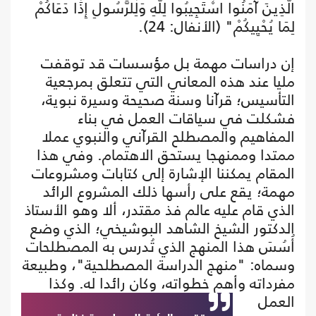
الَّذِينَ آمَنُوا اسْتَجِيبُوا لِلَّهِ وَلِلرَّسُولِ إِذَا دَعَاكُمْ
لِمَا يُحْيِيكُمْ" (الأنفال: 24).
إن دراسات مهمة بل مؤسسات قد توقفت
مليا عند هذه المعاني التي تتعلق بمرجعية
التأسيس؛ قرآنا وسنة صحيحة وسيرة نبوية،
فشكلت في سياقات العمل في بناء
المفاهيم والمصطلح القرآني والنبوي عملا
ممتدا وممنهجا يستحق الاهتمام. وفي هذا
المقام يمكننا الإشارة إلى كتابات ومشروعات
مهمة؛ يقع على رأسها ذلك المشروع الرائد
الذي قام عليه عالم فذ مقتدر، ألا وهو الأستاذ
الدكتور الشيخ الشاهد البوشيخي؛ الذي وضع
أُسُسَ هذا المنهج الذي تُدرس به المصطلحات
وسماه: "منهج الدراسة المصطلحية"، وطبيعة
مفرداته وأهم خطواته، وكان رائدا له.
وكذا
العمل