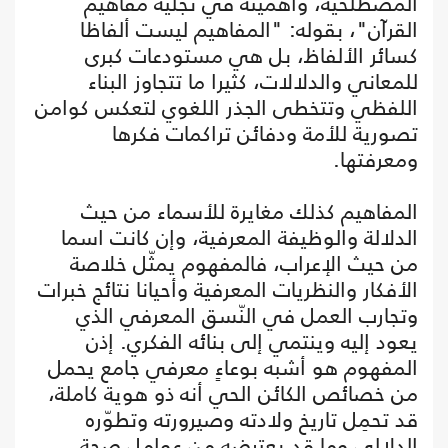
المصطلحية، وأهميته في تجلية مفاهيم
القرآن"، بقوله: "المفاهيم ليست ألفاظا
كسائر الألفاظ، بل هي مستودعات كبرى
للمعاني والدلالات، كثيرا ما تتجاوز البناء
اللفظي وتتخطى الجذر اللغوي لتعكس كوامن
تصورية للأمة ودفائن تراكمات فكرها
ومعرفتها.
المفاهيم كذلك مغايرة للأسماء من حيث
الدلالة والوظيفة المعرفية، وإن كانت اسما
من حيث الإعراب، فالمفهوم يمثّل خلاصة
الأفكار والنظريات المعرفية وأحيانا نتائج خبرات
وتجارب العمل في النّسق المعرفي الذي
يعود إليه وينتمي إلى بنائه الفكري. إذن
المفهوم هو أشبه بوعاءٍ معرفي جامع يحمل
من خصائص الكائن الحي أنه ذو هوية كاملة،
قد تحمِل تاريخ ولادته وصيرورته وتطوّره
الدلالي وما قد يعترضه من عوامل صحة