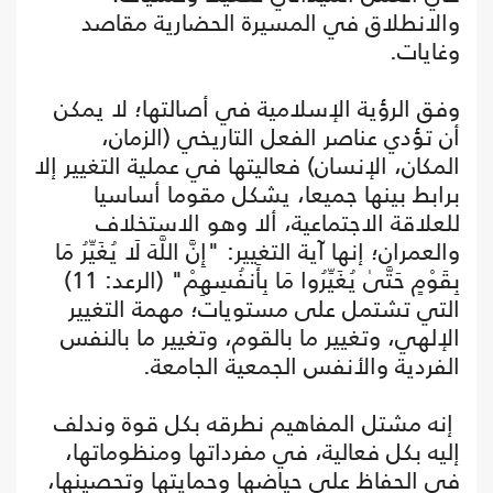
والانطلاق في المسيرة الحضارية مقاصد
وغايات.
وفق الرؤية الإسلامية في أصالتها؛ لا يمكن
أن تؤدي عناصر الفعل التاريخي (الزمان،
المكان، الإنسان) فعاليتها في عملية التغيير إلا
برابط بينها جميعا، يشكل مقوما أساسيا
للعلاقة الاجتماعية، ألا وهو الاستخلاف
والعمران؛ إنها آية التغيير: "إِنَّ اللَّهَ لَا يُغَيِّرُ مَا
بِقَوْمٍ حَتَّىٰ يُغَيِّرُوا مَا بِأَنفُسِهِمْ" (الرعد: 11)
التي تشتمل على مستويات؛ مهمة التغيير
الإلهي، وتغيير ما بالقوم، وتغيير ما بالنفس
الفردية والأنفس الجمعية الجامعة.
إنه مشتل المفاهيم نطرقه بكل قوة وندلف
إليه بكل فعالية، في مفرداتها ومنظوماتها،
في الحفاظ على حياضها وحمايتها وتحصينها،