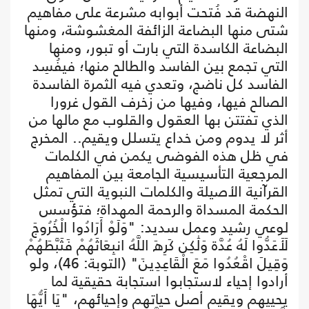
النهضة قد فُتحت أبوابه مشرعة على مفاهيم
شتى منها البضاعة الزائفة المغشوشة، ومنها
البضاعة الكاسدة التي بارت أو تبور، ومنها
التي تجمع بين الفاسد والطالح منها؛ فيفُسِد
الفاسد كل ناضج، وتعدي فيه الثمرة الفاسدة
الصالح فيها، وفيها من زخرف القول غرورا
الذي تفتتن بها العقول والقلوب مع مالها من
أثر لا يدوم ومن خداع يتسلل ويقيم.. المخرج
في ظل هذه الفوضى يكمن في الكلمات
المرجعية التأسيسية الجامعة بين المفاهيم
القرآنية الأصيلة والكلمات النبوية التي تمثل
الحكمة المسداة والرحمة المهداة؛ فتؤسس
لوعي رشيد وعمل سديد: "وَلَوْ أَرَادُوا الْخُرُوجَ
لَأَعَدُّوا لَهُ عُدَّة وَلَٰكِن كَرِهَ اللَّهُ انبِعَاثَهُمْ فَثَبَّطَهُمْ
وَقِيلَ اقْعُدُوا مَعَ الْقَاعِدِينَ" (التوبة: 46)، ولو
أرادوا إحياء لاستجابوا استجابة حقيقية لما
يحييهم ويقيم أصل حياتهم وإحيائهم، "يَا أَيُّهَا