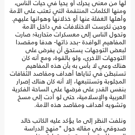
لها من معنى يحرك أو يحيا في حيات الناس،
ومنها الكلمات المنتقمة التي تعتب على الأمة
وأهلها الغفلة عنها أو خذلانها وهوانها عليهم.
وحين تكرست الاختلافات في داخل الأمة
وتحول الناس إلى معسكرات متحاربة؛ صارت
المفاهيم الوافدة -بحد ذاتها- هدفا ومقصدا
لبعض التوجهات يستحق أن يفرض على
التوجهات الأخرى، ولو بالقوة، ومع أنه كان
هناك وعي لا بأس به بأن هذه المفاهيم
تستبطن في ثناياها أهداف ومقاصد الثقافات
المجلوبة وتستتبعها، إلا أنه كان هناك إصرار
بنفس القدر على فرضها على الساحة الفكرية
العربية والإسلامية، حتى لو أدت إلى مسخ
وتشويه أهداف ومقاصد هذه الأمة.
ونلفت النظر إلى ما يؤكد عليه الكاتب خالد
صدوقي في مقاله حول "منهج الدراسة