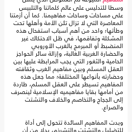
المفاهيم
وسطا للتدليس على عالم كلماتنا والتلبيس
على مساحات وساحات مفاهيمنا. كما أن أزمتنا
المعاصرة التي لا تزال تئن الأمة وأهلها تحت
وطأتها؛ واحد من أهم أسباب استفحال هذه
المشكلة وتفاقمها، في ظل الاحتكاك غير
المنضبط أو المبرمج بالغرب الأوروبي
والحضارة الغربية الغالبة، وإزالة سائر الحواجز
الحامية والثغور التي يجب المرابطة عليها بين
العقل المسلم وبين مفاهيم الغرب وثقافته
وحضارته بأنواعها المختلفة؛ مما جعل هذه
المفاهيم تسيطر على العقل المسلم، طاردة
من أمامها بقايا مفاهيميه الإسلامية لينصرف
إلى الحِجاج والتخاصم والخلاف والتشتت
والصراع.
وبدت المفاهيم السائدة تتحول إلى أداة
للتضليل والتشتت والتشرذم، بدلا من أن