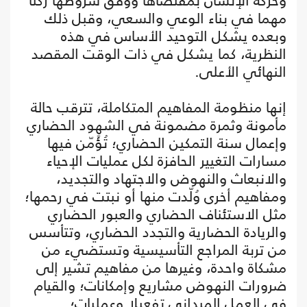
وحركة الإنسان بمقتضاها ووفق شروطها ركنا
مهما في بناء الوعي والسعي، وقبل ذلك
وبعده يشكل التوحيد الأساس في هذه
النظرية، كما يشكل في ذات الوقت المقصد
النهائي الأعلى.
إنها منظومة المفاهيم المتكاملة، تترقب حالة
مأمونة وثمرة مضمونة في الشهود الحضاري
وإعمال سنة التمكين الحضاري؛ تُؤَمّن فيها
مسارات التغيير الحافزة لكل عمليات الإحياء
والانبعاث والنهوض والاجتهاد والتجديد،
ومفاهيم أخرى وُلّدت منها أو نبتت في رحمها؛
مثل الاستئناف الحضاري والعبور الحضاري
والريادة الحضارية والتجدد الحضاري، وتتأسس
من تربة المراجع التأسيسية وتستضيء من
مشكاة واحدة، وغيرها من مفاهيم تشير إلى
ضرورات النهوض مشاريع وإمكانات؛ والقيام
في العمل الميداني تفعيلا وعمليات؛