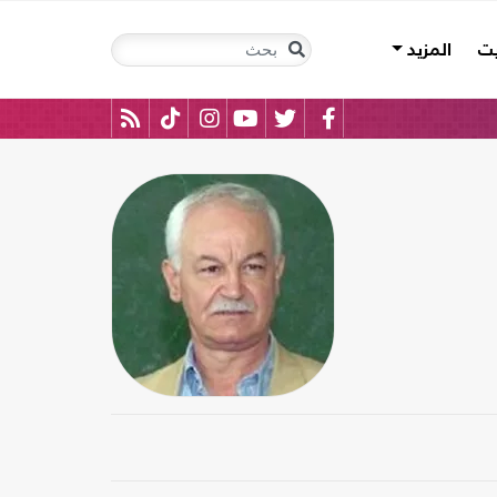
يت
المزيد