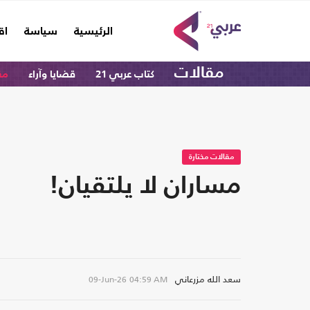
(current)
الرئيسية
سياسة
اق
مقالات
كتاب عربي 21
قضايا وآراء
مق
مقالات مختارة
مساران لا يلتقيان!
سعد الله مزرعاني
09-Jun-26
04:59 AM