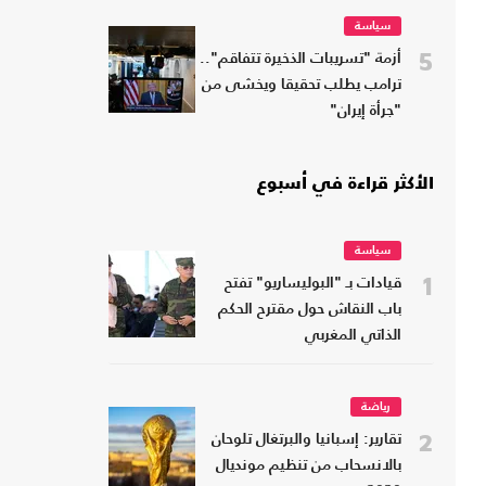
سياسة
5
أزمة "تسريبات الذخيرة تتفاقم"..
ترامب يطلب تحقيقا ويخشى من
"جرأة إيران"
الأكثر قراءة في أسبوع
سياسة
1
قيادات بـ "البوليساريو" تفتح
باب النقاش حول مقترح الحكم
الذاتي المغربي
رياضة
2
تقارير: إسبانيا والبرتغال تلوحان
بالانسحاب من تنظيم مونديال