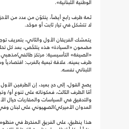
الوطنية اللبنانية».
ثمة طرف رابع أيضاً، يتكوّن من عدد من ا
لا تتشكل في تيار ثابت أو موحّد.
يتمسّك الفريقان الأول والثاني، بتعريف توج
مضمون «السيادة» هذه يتلخّص، بعد كل تحلي
«الصيغة» التأسيسية: مرتكز طائفي/مذهبي في
طرف بعينه. علاقة تبعية بالغرب: اقتصادياً وسيا
اللبناني نفسه.
يصح القول، إلى حدٍ بعيد، إن الطرفين الأول و
أمّا الطرف الثالث، فمكوناته على تنوع أو/ و
والتدقيق في السياسات والمقاربات حيال الأ
العدوان الأميركي/الصهيوني على لبنان وفي
هذا ينطبق، على الفريق المنخرط في منظوم