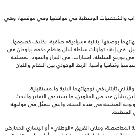
لأحزاب والشخصيات الوسطية في مواقفها وفي موقعها، وهي
هاتهما بوصفها لبنانية «سيادية» صافية، بخلاف خصومها.
ل، في إبقاء توازنات سلطة لبنان ونظام حكمه يراوحان في
 توزيع السلطة. امتيازات، في القرار والنفوذ، لمصلحة
سياً وثقافياً وأمنياً. الربط الوجودي بين النظام والكيان
الثاني ثابتان في توجهاتهما الآنية والمستقبلية.
تباين بشأن عدد من العناوين، ما يستدعي التفكير والبحث
ولوية المطلقة في هذه الحقبة، والتي تتمثّل في مواجهة
 المنطقة.
ة المحاصصة، وعلى الفريق «الوطني» أو اليساري المعارض