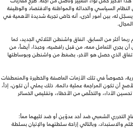
ة. هذا الأخير حمل لواء التغيير وناضل من أجله. طرح مقاربات
النظام السياسي والحداثة والمواطنة والاقتصاد والوظيفة
. يسجّل له، بين أمور أخرى، أنه خاض تجربة شديدة الأهمية في
المجال.
بما أكثر من السابق. اتفاق واشنطن الثلاثي الجديد، كما
د الشبه باتفاق 17 أيار. الأحرى أن يجري التعامل معه، من قبل رافضيه، وحبذا، أيضاً، من
ع الاتفاق الذي حصل هو الآخر، بضغط من واشنطن وبوساطتها
رية، خصوصاً في تلك الأزمات العاصفة والخطيرة والمنعطفات
صح أن تكون المراجعة عملية دائمة. ذلك يملي أن تكون، إذاً،
 تحسين الأداء، والتخلّص من الأخطاء، وتقليص الخسائر
ح التحرري الشعبي ضد أحد عدوّين أو ضد كليهما معاً:
لم والاستبداد، وبالتالي إزاحة سلطتهما والإتيان بسلطة