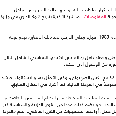
أو تكرار لما كانت عليه أو انتهت إليه الأمور في مراحل
جولة
المباشرة الأخيرة بتاريخ 2 و3 الجاري في وزارة
المفاوضات
الاتفاق المذكور شديد الشبه باتفاق 17 أيار لعام 1983! قبل، وعلى الأرجح، بعد ذلك الاتفاق، تبدو لوحة
نطن ويعقد كامل رهانه على اجتياحها السياسي الشامل للبنان.
وزه من الوصول إلى الحكم.
علاقة مع الكيان الصهيوني، وفي التمثّل به، والاستقواء بجيشه
صاً في المرحلة الحالية، كما أشرنا في المقال السابق.
السياسية التقليدية المنخرطة في النظام السياسي التحاصصي
 الله». هو يضم كذلك عدداً من القوى الحزبية والسياسية غير
عل حمل، أواسط السبعينيات من القرن الماضي، اسم «الحركة