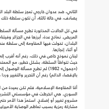
الثاني، ضد عدوان خارجي تعجز سلطة البلد ال
يصادف، في حالة ثالثة، أن تكون سلطة ذلك ا
في كل الحالات المذكورة تطرح مسألة السلطة
العريض. نماذج عدة، أبرزها في الجزائر وفيتنام
البلدان، تحولت فيها المقاومة إلى سلطة عند
أو أثناء إنجازها.
لبنان نموذج خاص في ذلك، رغم أنه أقرب إلى ال
حيث تتواطأ السلطة، بشكل خطير، مع المعتدي
(«جمول» 1982) لم تطرح مسألة 
بالإقصاء الدائم) رغم أن التحرير والتغيير ورد
أمّا المقاومة الإسلامية، فلم تكن بعيدة من
السوري. هي انخرطت في مؤسستي التشريع وا
مشروع تغيير أو إصلاح. استمرّ هذا الأمر حتى
مشاركة رمزية بسبب تعاظم الوصاية الأميركية 