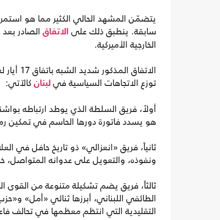
يتضمّن المشهد الحالي الكثير مما هو استمرار 
سابقة. ينطبق ذلك على
الصادر بعد 
الاتفاق
الخارجية الأميركية.
توزع الاتجاهات السياسية في
كالآتي:
لبنان
أولاً، فريق السلطة الذي يوطد ارتباطه بواش
هو يسدد فاتورة دورها الحاسم في تمكين رم
ثانياً، فريق «انعزالي» ذو تاريخ حافل في ال
ونفوذه، والتعويل على عدوانه المتواصل، خصو
ثالثاً، فريق يضم تشكيلة متنوعة من القوى 
الطائفي اللبناني، أبرزها ثنائي «أمل» و«حزب
التقليدية التي انتظم معظمها في تحالف فا