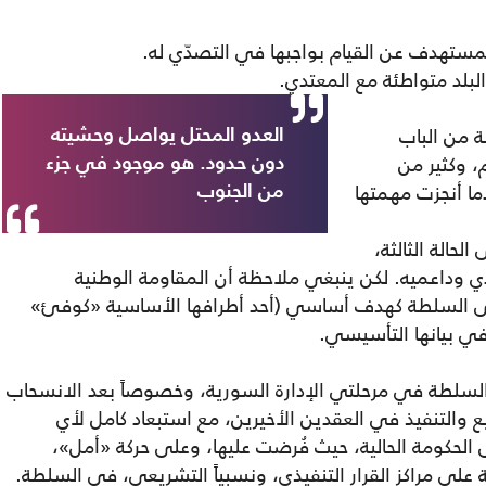
مستهدف عن القيام بواجبها في التصدّي له.
لبلد متواطئة مع المعتدي.
 من الباب
العدو المحتل يواصل وحشيته
، وكثير من
دون حدود. هو موجود في جزء
ما أنجزت مهمتها
من الجنوب
حالة الثالثة،
 وداعميه. لكن ينبغي ملاحظة أن المقاومة الوطنية
الوصول إلى السلطة كهدف أساسي (أحد أطرافها الأساسية «كوفئ»
ا في بيانها التأسيسي.
 السلطة في مرحلتي الإدارة السورية، وخصوصاً بعد الانسحاب
لتنفيذ في العقدين الأخيرين، مع استبعاد كامل لأي
 الحكومة الحالية، حيث فُرضت عليها، وعلى حركة «أمل»،
على مراكز القرار التنفيذي، ونسبياً التشريعي، في السلطة.