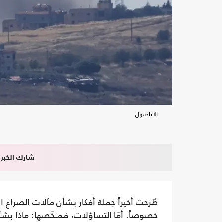
الأناضول
شارك الخبر
طُرِحت أخيراً جملة أفكار بشأن مآلات الصراع
خصوصاً. أمّا التساؤلات، فملخّصها: ماذا بشأن