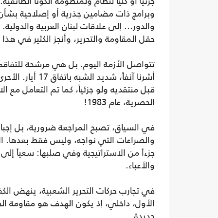
جزئياً أو كلياً لنظام ولمنظومة الكوتا الطائفي
وبرامج ذات مضامين جذرية أو إصلاحية بشأن 
والدور... إلى علاقات لبنان العربية والدولية
حقل المقاومة والتحرير، وأنجز الكثير في هذا 
تتواصل الأزمة اليوم. بل هي مرشحة للتفاقم ر
أشرنا آنفاً، شدي
قبل منتقديه ولو جزئياً، كما تم التعامل م
الحصرية، عام 1983!
في السياق، تصبح المراجعة ضرورية، بل إجبا
والصراعات التي نواجه، وليس فقط بعدها. الأ
جزءاً من الاستراتيجية وفي صلبها: سعياً إلى
والأعباء.
في تجارب حركات التحرير الشعبية، ينهض الكفا
الأول، داخلي، إذ يكون الهدف هو مقاومة الظ
جديدة.