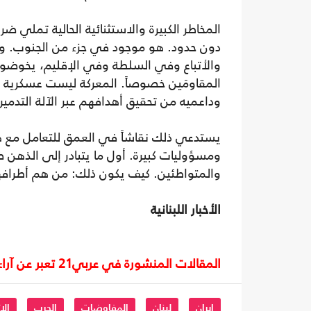
المخاطر الكبيرة والاستثنائية الحالية تملي 
دون حدود. هو موجود في جزء من الجنوب. وهو
والأتباع وفي السلطة وفي الإقليم، يخوضون
المقاومَين خصوصاً. المعركة ليست عسكرية فق
وداعميه من تحقيق أهدافهم عبر الآلة التدميرية
يستدعي ذلك نقاشاً في العمق للتعامل مع هذ
ومسؤوليات كبيرة. أول ما يتبادر إلى الذهن
والمتواطئين. كيف يكون ذلك: من هم أطرافها؟
الأخبار اللبنانية
المقالات المنشورة في عربي21 تعبر عن آراء أصحابها ولا تعبر عن رأي أو موقف الصحيفة.
إيران
لبنان
المفاوضات
الحرب
الا