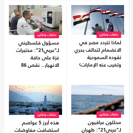
ملفات وتقارير
ملفات وتقارير
لماذا تتردد مصر في
مسؤول فلسطيني
الانضمام لتحالف بحري
لـ"عربي21": مختبرات
تقوده السعودية
غزة على حافة
وتغيب عنه الإمارات؟
الانهيار.. نقص 86
بالمئة من المستلزمات
الطبية
ملفات وتقارير
ملفات وتقارير
محللون عراقيون
هذه أبرز 5 عواصم
لـ"عربي21": طهران
استضافت مفاوضات