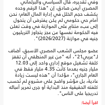
وفي تقديره، قال السياسي والبرلماني
المصري أيمن صادق، إن "هذا الرقم وحده
يكشف حجم الخلل في إدارة المال العام؛ نحن
أمام حي حكومي لم يكن يفترض أن يتحول
إلى عبء متنامٍ على الموازنة في وقت تعلن
فيه الحكومة نفسها عن عجز يتجاوز التريليون
جنيه في موازنة (2026/2027)".
عضو مجلس الشعب المصري الأسبق، أضاف
لـ"عربي21"، أنه "من غير المنطقي أن تقفز
كلفة تشغيل موقع إداري واحد إلى 12.03
مليار جنيه بعدما كانت 4.35 مليار فقط في
العام الجاري"، مؤكدا أن "هذه ليست زيادة
عادية، بل مؤشر واضح على مشروع لم تُحسب
كلفته الحقيقية منذ البداية أو جرى تمرير أعبائه
تدريجيا على الناس".
اقرأ أيضا: