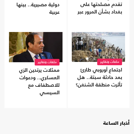
تقدم مصلحتها على
دولية مصيرية.. بينها
بغداد بشأن المرور عبر
عربية
هرمز رغم الروابط
الوثيقة
ملفات وتقارير
ملفات وتقارير
اجتماع أوروبي طارئ
ممثلات يرتدين الزي
بعد حادثة سبتة.. هل
العسكري.. ودعوات
تأثرت منطقة الشنغن؟
للاصطفاف مع
السيسي
أخبار الساعة