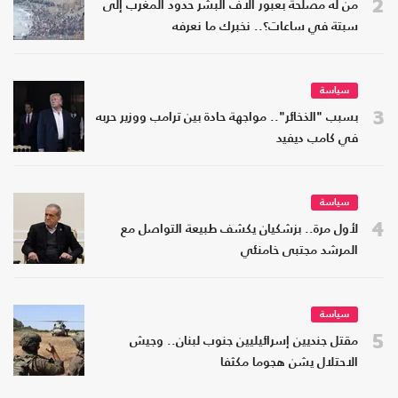
2
من له مصلحة بعبور آلاف البشر حدود المغرب إلى
سبتة في ساعات؟.. نخبرك ما نعرفه
سياسة
3
بسبب "الذخائر".. مواجهة حادة بين ترامب ووزير حربه
في كامب ديفيد
سياسة
4
لأول مرة.. بزشكيان يكشف طبيعة التواصل مع
المرشد مجتبى خامنئي
سياسة
5
مقتل جنديين إسرائيليين جنوب لبنان.. وجيش
الاحتلال يشن هجوما مكثفا