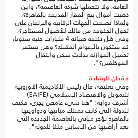
العامة، ولا تتحملها شركة العاصمة؟، وأين
ذهبت أموال بيع المقار القديمة بالقاهرة؟،
ولماذا تصمت الجهات الرقابية والبرلمان على
تحول الحكومة من مالك للأصول لمستأجر؟،
وفي ظل تكلفة صيانة 4 مليارات جنيه سنويا،
كم ستكون بالأعوام المقبلة؟ وهل يستمر
تحميل الموازنة بدلات سكن وانتقال
الموظفين؟".
فقدان للرشادة
وفي تعليقه، قال رئيس الأكاديمية الأوروبية
للتمويل والاقتصاد الإسلامي (EAIFE)
أشرف دوابه: "هنا شيء غامض يجري، فكيف
للدولة التي كانت تمتلك مبانيها ودواوينها
بالقاهرة تؤجر مباني بالعاصمة الجديدة التي
تعد أراضيها من الأساس ملكا للدولة".