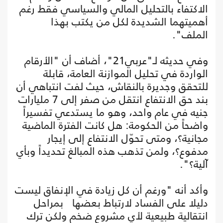
الاكتفاء بالتحليل المالي والسياسي فقط رغم
أهميتهما الشديدة لكل من يكتب بهذا
الملف".
وفي حديثه لـ"عربي21"، أضاف أن "الأرقام
الواردة في تحليل الموازنة العامة، قابلة
للتحقق وجديرة بالنقاش، حيث لفت انتباهي أن
بند حق الانتفاع انتقل من صفر إلى 7 مليارات
جنيه في عام واحد، وهو ما يستدعي تفسيراً
واضحاً من الحكومة: هل كانت الفترة الماضية
مجانية؟، ومتى تحوّل الانتفاع إلى إيجار
مدفوع؟، ولمن تذهب هذه المبالغ تحديداً وبأي
آلية؟".
وأكد أنه "ورغم أن كل زيادة في الإنفاق ليست
دليلا على الفساد لارتباط بعضها بمراحل
انتقالية طبيعية لأي مشروع ضخم ولكن ترك