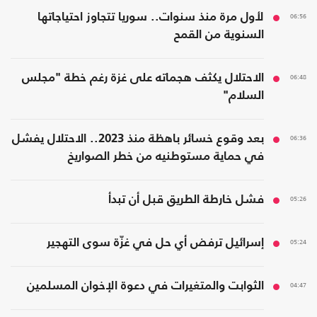
06:56
لأول مرة منذ سنوات.. سوريا تتجاوز احتياجاتها
السنوية من القمح
06:48
الاحتلال يكثف هجماته على غزة رغم خطة "مجلس
السلام"
06:36
بعد وقوع خسائر باهظة منذ 2023.. الاحتلال يفشل
في حماية مستوطنيه من خطر الصواريخ
05:26
فشل خارطة الطريق قبل أن تبدأ
05:24
إسرائيل ترفض أي حل في غزّة سوى التهجير
04:47
الثوابت والمتغيرات في دعوة الإخوان المسلمين