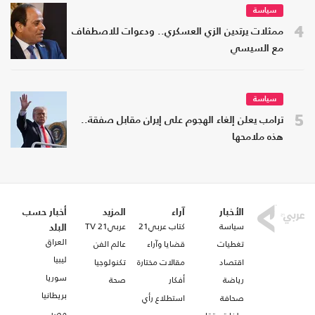
سياسة
4
ممثلات يرتدين الزي العسكري.. ودعوات للاصطفاف
مع السيسي
سياسة
5
ترامب يعلن إلغاء الهجوم على إيران مقابل صفقة..
هذه ملامحها
الأخبار
آراء
المزيد
أخبار حسب
سياسة
كتاب عربي21
عربي21 TV
البلد
العراق
تغطيات
قضايا وآراء
عالم الفن
ليبيا
اقتصاد
مقالات مختارة
تكنولوجيا
سوريا
رياضة
أفكار
صحة
بريطانيا
صحافة
استطلاع رأي
مصر