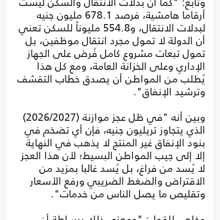
وتابع: "كما أن بدلات الانتقال والسكن ليست
أرقاما هامشية، فرصد 678.1 مليون جنيه
لبدلات الانتقال، و554.8 مليوناً للسكن تعني
أن الدولة لا تمول مجرد انتقال موظفين، بل
تمول تبعات مشروع كامل فُرض على الجهاز
الإداري وعلى الخزانة العامة، ومع كل هذا
يُطلب من المواطن أن يصدق خطاب التقشف
وترشيد الإنفاق".
وبين أنه "في ظل عجز موازنة (2026/2027)
الذي يتجاوز تريليون جنيه، فإن أي تضخم في
بنود الإنفاق غير المنتج لا يذهب في النهاية
إلا إلى جيب المواطن البسيط؛ لأن هذا العجز
لا يُسد من فراغ، بل يُسد غالبا بمزيد من
الاقتراض والضغط الضريبي ورفع الأسعار
وتقليص ما يصل الناس من خدمات".
وخلص للقول: "ومعنى ذلك ببساطة أن