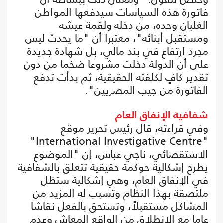
فاتورة هذه السياسات سيدفعها المواطن
الغلبان وحده، من دخله ولقمة عيشه
ومستقبل أبنائه"، معتبرا أن "ما يحدث ليس
مجرد ارتفاع في بند مالي، بل شهادة جديدة
على أن الدولة دخلت مشروعا ضخما من دون
تقدير كافٍ لكلفته الحقيقية، ثم بدأت تدفع
الفاتورة من جيب المصريين".
شفافية الإنفاق العام
وفي قراءته، قال رئيس تحرير موقع
"International Investigative Centre"
الاستقصائي، ناجي عباس، إن "الموضوع
يطرح إشكالية حوكمة حقيقية تتعلق بالشفافية
في الإنفاق العام، وهي إشكالية ستظل
ملتصقة بهذا النظام وتسبب له المزيد من
المشاكل مستقبلاً، وتستحق بالفعل نقاشاً
عاماً مع الانطلاق من الواقع المعاش وعدم