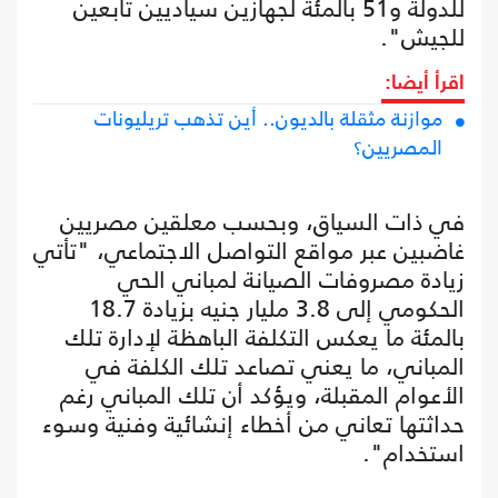
للدولة و51 بالمئة لجهازين سياديين تابعين
للجيش".
اقرأ أيضا:
موازنة مثقلة بالديون.. أين تذهب تريليونات
المصريين؟
في ذات السياق، وبحسب معلقين مصريين
غاضبين عبر مواقع التواصل الاجتماعي، "تأتي
زيادة مصروفات الصيانة لمباني الحي
الحكومي إلى 3.8 مليار جنيه بزيادة 18.7
بالمئة ما يعكس التكلفة الباهظة لإدارة تلك
المباني، ما يعني تصاعد تلك الكلفة في
الأعوام المقبلة، ويؤكد أن تلك المباني رغم
حداثتها تعاني من أخطاء إنشائية وفنية وسوء
استخدام".