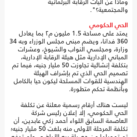
وماذا عن آليات الرقابة البرلمانية
والمجتمعية؟".
الحي الحكومي
يمتد على مساحة 1.5 مليون م٢ بما يعادل
360 فدانا، ويضم مبنى مجلس الوزراء وبه 34
وزارة، ومجلسي النواب والشيوخ، وعشرات
المباني الإدارية مثل هيئة الرقابة الإدارية،
بتكلفة إنشائية تجاوزت 50 مليار جنيه، فيما تم
تصميم الحي الذي تم بإشراف الهيئة
الهندسية للقوات المسلحة ليكون حيا بالكامل
وبأنظمة تحكم متطورة.
ليست هناك أرقام رسمية معلنة عن تكلفة
الحي الحكومي، إلا إعلان رئيس شركة
العاصمة السابق اللواء أحمد زكي عابدين، أن
تكلفة المرحلة الأولى منه بلغت 50 مليار جنيه؛
تم تمويلها من حصيلة بيع الأراضي ولم تدفع