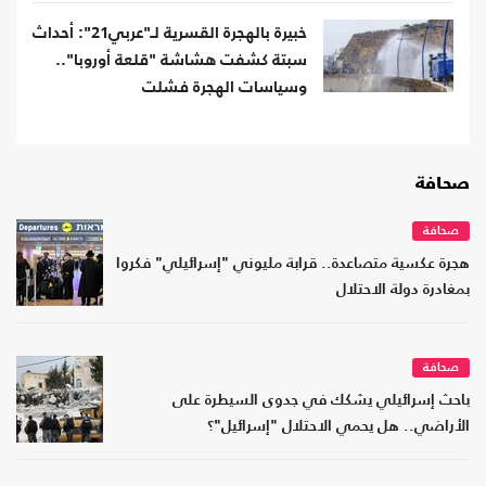
خبيرة بالهجرة القسرية لـ"عربي21": أحداث
سبتة كشفت هشاشة "قلعة أوروبا"..
وسياسات الهجرة فشلت
صحافة
صحافة
هجرة عكسية متصاعدة.. قرابة مليوني "إسرائيلي" فكروا
بمغادرة دولة الاحتلال
صحافة
باحث إسرائيلي يشكك في جدوى السيطرة على
الأراضي.. هل يحمي الاحتلال "إسرائيل"؟