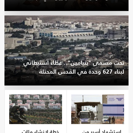
تحت مسمى "بنيامين".. عطاء استيطاني
لبناء 627 وحدة في القدس المحتلة
استشهاد أسير من
خطة لإنشاء مئات