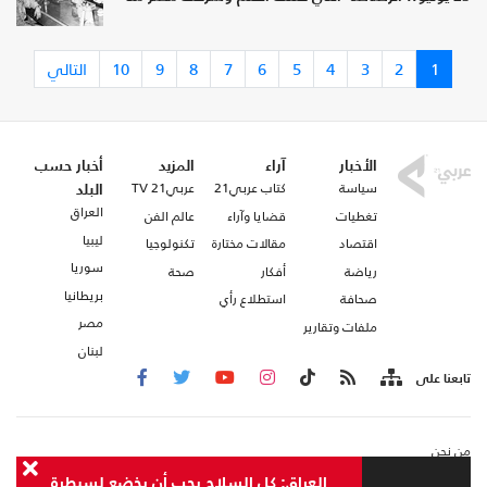
1
2
3
4
5
6
7
8
9
10
التالي
الأخبار
آراء
المزيد
أخبار حسب
سياسة
كتاب عربي21
عربي21 TV
البلد
العراق
تغطيات
قضايا وآراء
عالم الفن
ليبيا
اقتصاد
مقالات مختارة
تكنولوجيا
سوريا
رياضة
أفكار
صحة
بريطانيا
صحافة
استطلاع رأي
مصر
ملفات وتقارير
لبنان
تابعنا على
من نحن
اتصل بنا
العراق: كل السلاح يجب أن يخضع لسيطرة