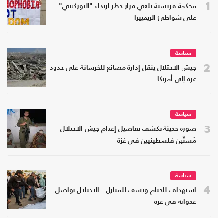
1
محكمة فرنسية تلغي قرار حظر ارتداء "البوركيني"
على شواطئ الريفييرا
سياسة
2
جيش الاحتلال ينقل إدارة مصانع للخرسانة على حدود
غزة إلى أمريكا
سياسة
3
صورة حديثة تكشف تفاصيل إعدام جيش الاحتلال
مُسِنَّين فلسطينيين في غزة
سياسة
4
استهداف للخيام ونسف للمنازل.. الاحتلال يواصل
عدوانه في غزة