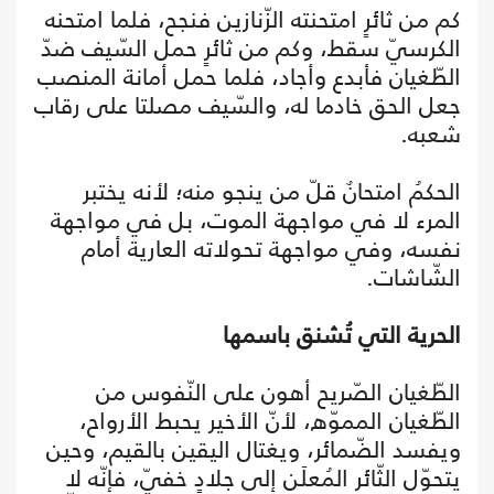
كم من ثائرٍ امتحنته الزّنازين فنجح، فلما امتحنه
الكرسيّ سقط، وكم من ثائرٍ حمل السّيف ضدّ
الطّغيان فأبدع وأجاد، فلما حمل أمانة المنصب
جعل الحق خادما له، والسّيف مصلتا على رقاب
شعبه.
الحكمُ امتحانٌ قلّ من ينجو منه؛ لأنه يختبر
المرء لا في مواجهة الموت، بل في مواجهة
نفسه، وفي مواجهة تحولاته العارية أمام
الشّاشات.
الحرية التي تُشنق باسمها
الطّغيان الصّريح أهون على النّفوس من
الطّغيان المموّه، لأنّ الأخير يحبط الأرواح،
ويفسد الضّمائر، ويغتال اليقين بالقيم، وحين
يتحوّل الثّائر المُعلَن إلى جلادٍ خفيّ، فإنّه لا