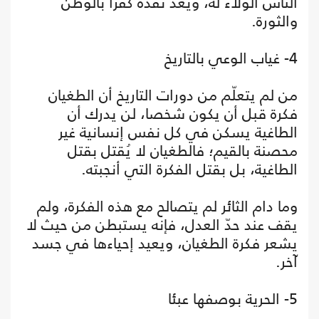
الناس الولاء له، ويعدّ نقده كفرا بالوطن
والثورة.
4- غياب الوعي بالتاريخ
من لم يتعلّم من دورات التاريخ أن الطغيان
فكرة قبل أن يكون شخصا، لن يدرك أن
الطاغية يسكن في كل نفس إنسانية غير
محصنة بالقيم؛ فالطغيان لا يُقتل بقتل
الطاغية، بل بقتل الفكرة التي أنجبته.
وما دام الثائر لم يتصالح مع هذه الفكرة، ولم
يقف عند حدّ العدل، فإنه يستبطن من حيث لا
يشعر فكرة الطغيان، ويعيد إحياءها في جسد
آخر.
5- الحرية بوصفها عبئا