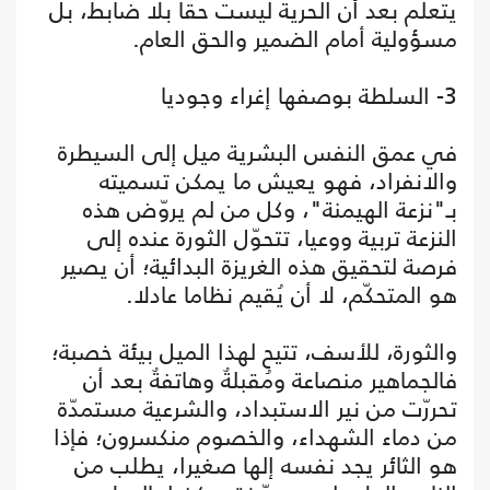
يتعلم بعد أن الحرية ليست حقا بلا ضابط، بل
مسؤولية أمام الضمير والحق العام.
3- السلطة بوصفها إغراء وجوديا
في عمق النفس البشرية ميل إلى السيطرة
والانفراد، فهو يعيش ما يمكن تسميته
بـ"نزعة الهيمنة"، وكل من لم يروّض هذه
النزعة تربية ووعيا، تتحوّل الثورة عنده إلى
فرصة لتحقيق هذه الغريزة البدائية؛ أن يصير
هو المتحكّم، لا أن يُقيم نظاما عادلا.
والثورة، للأسف، تتيح لهذا الميل بيئة خصبة؛
فالجماهير منصاعة ومُقبلةٌ وهاتفةٌ بعد أن
تحررّت من نير الاستبداد، والشرعية مستمدّة
من دماء الشهداء، والخصوم منكسرون؛ فإذا
هو الثائر يجد نفسه إلها صغيرا، يطلب من