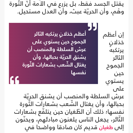
يقتل الجسد فقط، بل يزرع في الأمة أنّ الثّورة
وهْم، وأن الحريّة عبث، وأن العدل مستحيل.
إن أعظم
أعظم خذلانٍ يرتكبه الثائر
خذلانٍ
الجموح حين يستوي على
يرتكبه
عرش السلطة والمنصب أن
الثائر
يشنق الحريّة بحبالها، وأن
الجموح
يغتال الشّعب بشعارات الثّورة
حين
نفسها
يستوي
على
عرش السلطة والمنصب أن يشنق الحريّة
بحبالها، وأن يغتال الشّعب بشعارات الثّورة
نفسها؛ ذلك أن الطّغيان حين يتلفّع بشعارات
الثّائر، يجعل الناس يلعنون مبادئهم، ويحنّون
إلى
قديم كان صادقا وواضحا في
طغيان