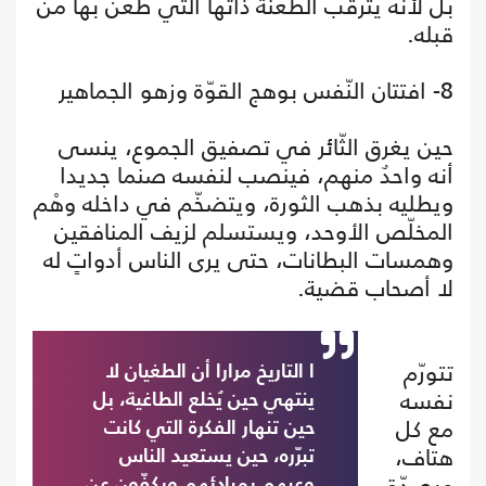
بل لأنه يترقب الطعنة ذاتها التي طُعن بها مَن
قبله.
8- افتتان النّفس بوهج القوّة وزهو الجماهير
حين يغرق الثّائر في تصفيق الجموع، ينسى
أنه واحدٌ منهم، فينصب لنفسه صنما جديدا
ويطليه بذهب الثورة، ويتضخّم في داخله وهْم
المخلّص الأوحد، ويستسلم لزيف المنافقين
وهمسات البطانات، حتى يرى الناس أدواتٍ له
لا أصحاب قضية.
تتورّم
ا التاريخ مرارا أن الطغيان لا
نفسه
ينتهي حين يُخلع الطاغية، بل
مع كل
حين تنهار الفكرة التي كانت
هتاف،
تبرّره، حين يستعيد الناس
ويصدّق
وعيهم بمبادئهم ويكفّون عن