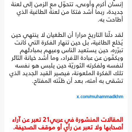
إنسان أكرم وأوعى، تتحوّل مع الزمن إلى لعنة
جديدة، ربما أشد فتكا من لعنة الطاغية الذي
أطاحت به.
لقد دلّنا التاريخ مرارا أن الطغيان لا ينتهي حين
يُخلع الطاغية، بل حين تنهار الفكرة التي كانت
تبرّره، حين يستعيد الناس وعيهم بمبادئهم
ويكفّون عن عبادة الأفراد، وما أشد خيانة الثائر
لنفسه ولفكرته الثوريّة حين يلبس هو نفسه
تلك الفكرة الملعونة، فيصير القيد الجديد الذي
تشقى به أمته، بعد أن ظنّته المفتاح.
x.com/muhammadkhm
المقالات المنشورة في عربي21 تعبر عن آراء
أصحابها ولا تعبر عن رأي أو موقف الصحيفة.