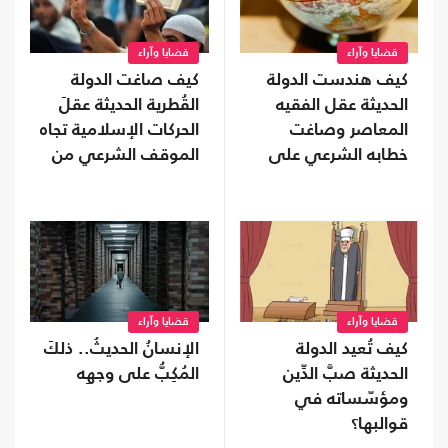
قضايا وآراء
قضايا وآراء
كيف هندست الدولة
كيف صاغت الدولة
الحديثة عقل الفقيه
القُطرية الحديثة عقلَ
المعاصر وصاغت
الحركات الإسلامية تجاه
خطابه الشرعي على
الموقف الشرعي من
مقاس الخرائط
القرار السياسي؟
القُطرية؟
قضايا وآراء
قضايا وآراء
كيف تُعيد الدولة
الإنسانُ الحديثُ.. ذلكَ
الحديثة صبَّ الدِّين
المُكِبُّ على وجهِه
ومؤسّساته في
قوالبها؟