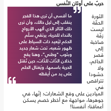
حربٌ على أوثان النّفس
الثورة
ما أقسى أن ترى هذا الفجر
الحقّة
ينقلب إلى ليل حالك، وأن ترى
ليست
ذلك الثائر الذي ألهب الأرواح
زفّة
بالنداء للحرية، يرتقي سلّم
صاخبة
الحكم ليُعيد ذات السياط على
إلى
ظهور شعبه، تحت شعار جديد
قصر
وبثوب "وطني"، وهنا يقع
الحاكم،
خذلان الذّات للذّات، حين تُقتل
ولا
الحرية باسمها، ويُغتال الحلم
حشودا
على يد من أيقظه
تتراقص
في
الميادين على وقع الشعارات؛ إنّها، في
جوهرها، مواجهة مع أخطر خصم يسكن
أعماقنا؛ أنفسنا!