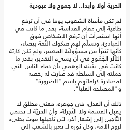
الحرية أولا وأبدا.. لا جموح ولا عبودية
لم تكن مأساة الشعوب يوما في أن ترفع
طاغية إلى مقام القداسة، بقدر ما كانت في
أنها استمرأت أن ترفع الأشخاص فوق
المبادئ، وتسلّم لهم صكوك الثّقة بيضاء،
كأنها تتبرّأ من مسؤوليّة المصير، ولم تكن كارثة
الثاّئر الجَمُوح في أن يسيء التقدير، بقدر ما
كانت في يقينه الوهمي بأن دماء الناس التي
حملته إلى السلطة قد صارت له رخصة
لمصادرة كراماتهم باسم "الضرورة"
و"المصلحة العليا".
ذلك أن العدل، في جوهره، معنى مطلق لا
يقبل القسمة ولا التّجزئة، وأن الحريّة لا تحتمل
التّأجيل إلى إشعار آخر، لأن تأجيلها موت بطيء
لروح الأمة، وكل ثورة لا تعبر بالشعب إلى