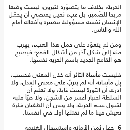
الحرية، بخلاف ما يتصوّره كثيرون، ليست وضعا
مريحا للضّمير، بل عبء ثقيل يقتضي أن يحمّل
الإنسان نفسه مسؤولية مصيره وأفعاله أمام
الله والناس.
ومن لم يتعوّد على حمل هذا العبء، يهرب
منه إلى شكل آخر من أشكال القمع؛ فيصبح
هو القامع الجديد باسم الحرية نفسها.
فليست مأساة الثائر أنه خذل المعنى فحسب،
بل مأساته أنه لم يتربّ على معنى العدل، ولا
أدرك أن الثورة ليست غاية، ولا تعلّم أن
السلطة اختبار أعسر من السّجن، ولا هيّأ قلبه
لقبول عبء الحرية، ولا وعى أن الطغيان فكرة
تعيش فينا ما لم نقتلها أولا في أنفسنا.
6- جهل ثمن الأمانة واستسهال الغنيمة