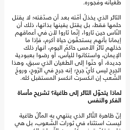
طغيانه وفجوره.
الثائر الذي يخذلُ أمّته بعد أن صدّقته؛ لا يقتل
حلمها فقط، بل يقتل يقينها بذاتها، ذلك أن
النّاس حين ثاروا، إنّما ثاروا لأن في أعماقهم
إيمانا بأنهم يستحقّون حياة أكرم، فإذا ما
خذلهم ثائرُ الأمس حاكمُ اليوم، انهار ذلك
الإيمان، واستكانوا لليأس، أو رضوا بعبودية
جديدة، أو حنّوا إلى الطغيان الذي سبق، وهذا
الجرح ليس كأيّ جرح؛ إنه جرح في الرّوح، وروحُ
الشّعبِ إن انكسرت انكسر المستقبل كله.
لماذا يتحوّل الثائر إلى طاغية؟ تشريح مأساة
الفكر والنفس
إنّ ظاهرة الثّائر الذي ينتهي به المآلُ طاغية
ليست استثناء في ثورات الشّعوب، بل هي