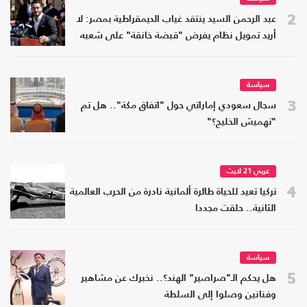
2
عبد الرحمن السيد ينتقد غياب الديمقراطية بمصر: لا
أريد تمويل نظام يفرض "قبضة خانقة" على شعبه
سياسة
3
سجال سعودي إماراتي حول "اتفاق مكة".. هل تم
"تهميش الخليج؟"
عربي 21 لايت
4
تركيا تعيد للحياة طائرة ألمانية نادرة من الحرب العالمية
الثانية.. حلقت مجددا
سياسة
5
هل يحكم الـ"صراصير" الهند؟.. نخبرك عن مشاهير
وفنانين وصلوا إلى السلطة