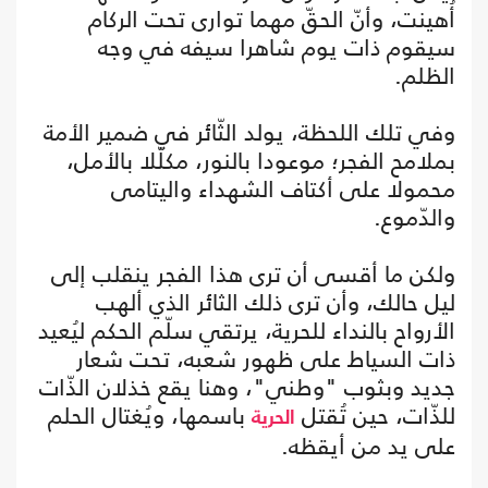
أُهينت، وأنّ الحقّ مهما توارى تحت الركام
سيقوم ذات يوم شاهرا سيفه في وجه
الظلم.
وفي تلك اللحظة، يولد الثّائر في ضمير الأمة
بملامح الفجر؛ موعودا بالنور، مكلّلا بالأمل،
محمولا على أكتاف الشهداء واليتامى
والدّموع.
ولكن ما أقسى أن ترى هذا الفجر ينقلب إلى
ليل حالك، وأن ترى ذلك الثائر الذي ألهب
الأرواح بالنداء للحرية، يرتقي سلّم الحكم ليُعيد
ذات السياط على ظهور شعبه، تحت شعار
جديد وبثوب "وطني"، وهنا يقع خذلان الذّات
للذّات، حين تُقتل
باسمها، ويُغتال الحلم
الحرية
على يد من أيقظه.