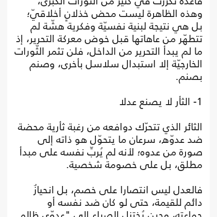
قاعدة تكرّرت في كثير من الثّورات الكبرى،
وهذه الظاهرة ليست محض خذلانٍ أخلاقيّ؛
بل هي نتيجة لبنية نفسيّة وفكرية هشّة لم
تتطهّر من عاهاتها قبل خوض معركة التحرير، إذ
ما لم يبدأ التحرير من الداخل، فلن تثمر الثّورات
الخارجيّة إلا استبدال سلاسل بأخرى، وصنم
بصنم.
1- الثأر لا يصنع عدلا
الثائر الذي تتحرّك دوافعه من رغبة ثأرية محضة
ضد عدوّه، سرعان ما يتحوّل هو ذاته إلى
صورة من عدوه؛ لأنه لم يُربِّ نفسه على مبدأ
مطلق، بل على خصومة شخصية.
فالعدل ليس انتصارا على خصم، بل انحيازٌ
دائم للقيمة، حتى لو كان ضد نفسه أو
جماعته، وحين يُختزل الصراع إلى "عدوّي ظالم