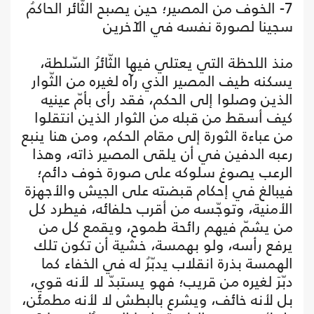
7- الخوف من المصير؛ حين يصبح الثّائر الحاكمُ
سجينا لصورة نفسه في الآخرين
منذ اللحظة التي يعتلي فيها الثّائرُ السّلطة،
يسكنه طيف المصير الذي رآه لغيره من الثّوار
الذين وصلوا إلى الحكم، فقد رأى بأمّ عينيه
كيف أسقط من قبله من الثوار الذين انتقلوا
من عباءة الثورة إلى مقام الحكم، ومن هنا ينبع
رعبه الدفين في أن يلقى المصير ذاته، وهذا
الرعب يصوغ سلوكه على صورة خوف دائم؛
فيبالغ في إحكام قبضته على الجيش والأجهزة
الأمنية، وتوجّسه من أقرب حلفائه، فيطرد كل
من يشمّ فيهم رائحة طموح، ويقمع كل من
يرفع رأسه، ولو بهمسة، خشية أن تكون تلك
الهمسة بذرة انقلاب يدبّرُ له في الخفاء كما
دبّرَ لغيره من قريب؛ فهو يستبدّ لا لأنه قوي،
بل لأنه خائف، ويشرع بالبطش لا لأنه مطمئن،