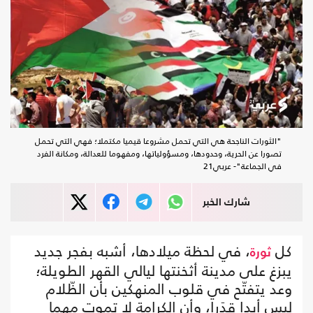
"الثورات الناجحة هي التي تحمل مشروعا قيميا مكتملا؛ فهي التي تحمل
تصورا عن الحرية، وحدودها، ومسؤولياتها، ومفهوما للعدالة، ومكانة الفرد
في الجماعة"- عربي21
شارك الخبر
كل
، في لحظة ميلادها، أشبه بفجر جديد
ثورة
يبزغ على مدينة أثخنتها ليالي القهر الطويلة؛
وعد يتفتّح في قلوب المنهكين بأن الظّلام
ليس أبدا قدَرا، وأن الكرامة لا تموت مهما