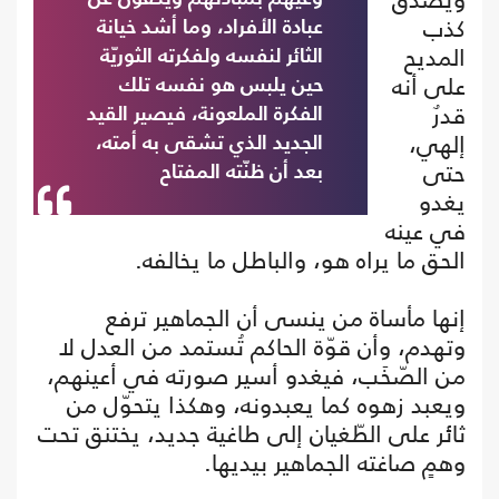
كذب
عبادة الأفراد، وما أشد خيانة
المديح
الثائر لنفسه ولفكرته الثوريّة
على أنه
حين يلبس هو نفسه تلك
قدرٌ
الفكرة الملعونة، فيصير القيد
إلهي،
الجديد الذي تشقى به أمته،
حتى
بعد أن ظنّته المفتاح
يغدو
في عينه
الحق ما يراه هو، والباطل ما يخالفه.
إنها مأساة من ينسى أن الجماهير ترفع
وتهدم، وأن قوّة الحاكم تُستمد من العدل لا
من الصّخَب، فيغدو أسير صورته في أعينهم،
ويعبد زهوه كما يعبدونه، وهكذا يتحوّل من
ثائر على الطّغيان إلى طاغية جديد، يختنق تحت
وهمٍ صاغته الجماهير بيديها.