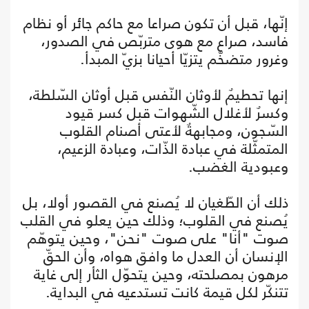
إنّها، قبل أن تكون صراعا مع حاكم جائر أو نظام
فاسد، صراع مع هوى متربّص في الصدور،
وغرور متضخّم يتزيّا أحيانا بزيّ المبدأ.
إنها تحطيمٌ لأوثان النّفس قبل أوثان السّلطة،
وكسرٌ لأغلال الشّهوات قبل كسر قيود
السّجون، ومجابهةٌ لأعتى أصنام القلوب
المتمثّلة في عبادة الذّات، وعبادة الزعيم،
وعبودية الغضب.
ذلك أن الطّغيان لا يُصنع في القصور أولا، بل
يُصنع في القلوب؛ وذلك حين يعلو في القلب
صوت "أنا" على صوت "نحن"، وحين يتوهّم
الإنسان أن العدل ما وافق هواه، وأن الحقّ
مرهون بمصلحته، وحين يتحوّل الثأر إلى غاية
تتنكّر لكل قيمة كانت تستدعيه في البداية.