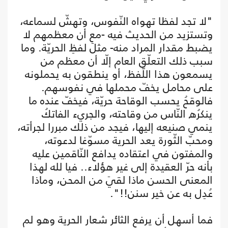
"لا تجد لفظا تهواه النّفوس، وتهشّ لسماعه،
وتستزيد من الحديث فيه -مع أن معظمهم لا
يضبط مقدار المراد منه- مثلَ لفظِ الحريّة. وما
سبب ذلك التعلّق العام إلّا أن معظم من
يسمعون هذا اللّفظ، أو ينطقون به يحملونه
على محامل يخفّ محملها في نفوسهم.
فالوقحُ يحسب الوقاحة حريّة، فيخفّ عنده ما
ينكرُه النّاس من وقاحته، والجريء الفاتكُ
ينمي صنيعه إليها، فيجد من ذلك مبررا لجرأته،
ومحبّ الثّورة يعد الحرية مسوّغا لدعوته،
والمفتون في اعتقاده يدافع النّاقمين عليه
بأنه حرّ العقيدة إلى غير هؤلاء.. فيا لله لهذا
المعنى الحسن ماذا لقيَ من المحن، وماذا
عُدِل به عن خير سنن!!".
فما أسهل أن يرفع الثائر شعار الحرية وهو لم