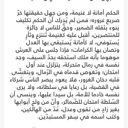
الحكم أمانة لا غنيمة، ومن جهِل حقيقتها خرّ
صريع غروره؛ فمن لم يُدرك أن الحكم تكليف
ينوء بثقله الضمير، وحقٌّ للناس لا جائزة
للمنتصرين، أقبل عليه كغنيمة تُنتزع وثأرٍ
يُستوفى، لا كأمانة يُستبقى بها العدل
وتصان بها الكرامات؛ فإذا جلس على العرش
موهوما بأنه ملك استحقه بحدّ السيف، وجد
نفسه في رمال متحركة، يتزلزل عند أول
امتحان؛ وتغوص قدماه في الرّمال، ويتغشّى
قلبه دخان الغرور، فلا يعود يبصر الناسَ شركاء
في القضية، بل رعايا في سلطانه، ولا يرى
نفسه خادما للأمة، بل سيدا عليها، وينسى أن
السّلطة امتحان للضّمائر، وأنّ من ولج أبوابها
بغير زادٍ من تقوى وعدل، عُدّ من الهالكين،
وكتب اسمه في سِفر المستبدّين.