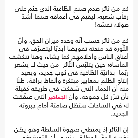
كم من ثائر هدم صنم الطّاغية الذي جثم على
رقاب شعبه، ليقيم في أعماقه صنما أشدّ
هولا؛ نفسَه!
كم من ثائر حسب أنّه وحده ميزان الحق، وأنّ
الثّورة قد منحته تفويضا أبديّا ليتصرّف في
أعناق الناس وأحلامهم كما يشاء، وهنا تنكشف
المأساة؛ حين يتلبّس الثّائر -من حيث لا يشعر
ربّما- بذاتيّة الطّاغية في ثوب جديد، ويعيد
إنتاج الظلم بمعايير مبتكرة وألفاظ براقة، ظنّا
منه أن الدماء التي سُفكت في طريقه كفيلة
بأن تبرّر كل جموحه، وأن
التي صفّقت
الجماهير
له في الساحات ستظل صامتة أمام جبروته
الجديد.
إن الثائر إذ يمتطي صهوة السلطة وهو يظن
نفسه الحقّ المطلق، ينسى أن الثورة -في