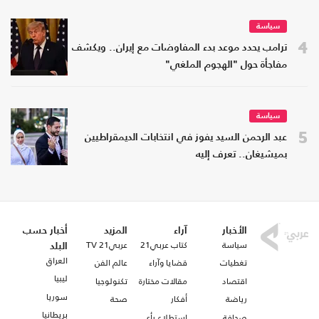
سياسة
4
ترامب يحدد موعد بدء المفاوضات مع إيران.. ويكشف
مفاجأة حول "الهجوم الملغي"
سياسة
5
عبد الرحمن السيد يفوز في انتخابات الديمقراطيين
بميشيغان.. تعرف إليه
الأخبار
آراء
المزيد
أخبار حسب
سياسة
كتاب عربي21
عربي21 TV
البلد
العراق
تغطيات
قضايا وآراء
عالم الفن
ليبيا
اقتصاد
مقالات مختارة
تكنولوجيا
سوريا
رياضة
أفكار
صحة
بريطانيا
صحافة
استطلاع رأي