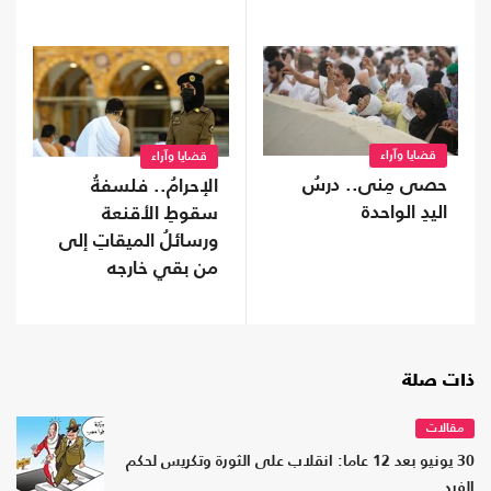
قضايا وآراء
قضايا وآراء
حصى مِنى.. درسُ
الإحرامُ.. فلسفةُ
اليدِ الواحدة
سقوطِ الأقنعة
ورسائلُ الميقاتِ إلى
من بقي خارجه
ذات صلة
مقالات
30 يونيو بعد 12 عاما: انقلاب على الثورة وتكريس لحكم
الفرد