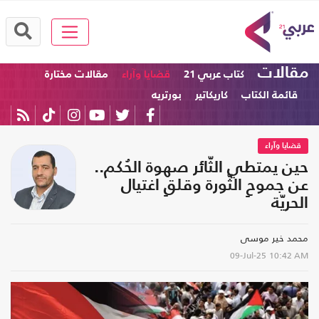
مقالات
كتاب عربي 21
قضايا وآراء
مقالات مختارة
قائمة الكتاب
كاريكاتير
بورتريه
قضايا وآراء
حين يمتطي الثّائر صهوة الحُكم..
عن جموحِ الثّورة وقلقِ اغتيال
الحريّة
محمد خير موسى
09-Jul-25
10:42 AM