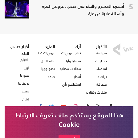
5
أسبوع المسرح والفكر في مصر.. عروض كثيرة
وأسئلة غائبة عن غزة
الأخبار
آراء
المزيد
أخبار حسب
سياسة
كتاب عربي21
عربي21 TV
البلد
العراق
تغطيات
قضايا وآراء
عالم الفن
ليبيا
اقتصاد
مقالات مختارة
تكنولوجيا
سوريا
رياضة
أفكار
صحة
بريطانيا
صحافة
استطلاع رأي
مصر
ملفات وتقارير
لبنان
تابعنا على
هذا الموقع يستخدم ملف تعريف الارتباط
Cookie
من نحن
اتصل بنا