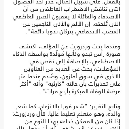
بالفعل. على سبيل المثال، حذّر أحد الفصول
التي تناقش الاضطراب العاطفي من أنّ
الأصدقاء والعائلة لا يغفرون الضرر العاطفي
الذي تُلحقه. إن الألم والأذى الناجمين عن
الغضب الاندفاعي يتركان ندوبا دائمة".
وعندما بحث وردزورث عن المؤلف، اكتشف
صورة رأس تبدو وكأنها مُولّدة بواسطة الذكاء
الاصطناعي، بالإضافة إلى نقص في
المؤهلات؛ بحث عن العديد من العناوين
الأخرى في سوق أمازون، وصُدم عندما عثر
على تحذيرات بأن حالته "كارثية" وأنه "أكثر
عرضة للوفاة المبكرة بأربع مرات".
وتابع التقرير: "شعر فورا بالانزعاج، كما شعر
والده، وهو متعلم تعليما عاليا. قال وردزورث:
إذا كان من الممكن خداعه بهذا النوع من
الكتب، فيمكن لأي شخص آخر أن يفعل ذلك،