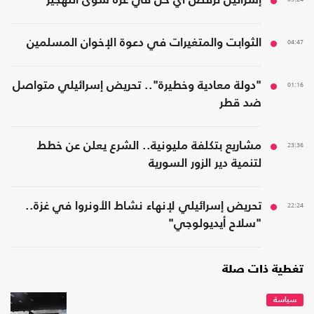
إسرائيل ترفض أي حل في غزّة سوى التهجير
04:47
الثوابت والمتغيرات في دعوة الإخوان المسلمين
01:16
"دولة معادية وخطيرة".. تحريض إسرائيلي متواصل
ضد قطر
23:36
مشاريع بتكلفة مليونية.. الشرع يعلن عن خطط
لتنمية دير الزور السورية
22:24
تحريض إسرائيلي لإنهاء نشاط الأونروا في غزة..
"سلاح أيديولوجي"
تغطية ذات صلة
سياسة