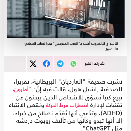
الأسواق الإلكترونية أشبه بـ"الغرب المتوحش" نظرا لغياب التنظيم-
الأناضول
شارك الخبر
نشرت صحيفة "الغارديان" البريطانية، تقريرا،
للصحفية راشيل هول، قالت فيه إنّ: "
،
أمازون
تبيع كتبا تُسوّق للأشخاص الذين يبحثون عن
تقنيات لإدارة
ونقص الانتباه
اضطراب فرط الحركة
(ADHD)، وتدّعي أنها تُقدّم نصائح من خبراء،
إلا أنها تبدو وكأنها من تأليف روبوت دردشة
مثل ChatGPT".