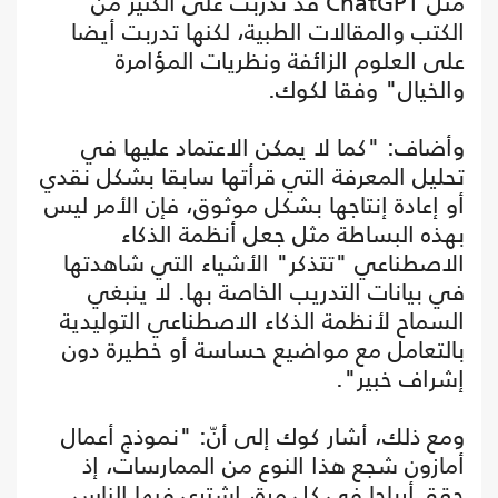
مثل ChatGPT قد تدربت على الكثير من
الكتب والمقالات الطبية، لكنها تدربت أيضا
على العلوم الزائفة ونظريات المؤامرة
والخيال" وفقا لكوك.
وأضاف: "كما لا يمكن الاعتماد عليها في
تحليل المعرفة التي قرأتها سابقا بشكل نقدي
أو إعادة إنتاجها بشكل موثوق، فإن الأمر ليس
بهذه البساطة مثل جعل أنظمة الذكاء
الاصطناعي "تتذكر" الأشياء التي شاهدتها
في بيانات التدريب الخاصة بها. لا ينبغي
السماح لأنظمة الذكاء الاصطناعي التوليدية
بالتعامل مع مواضيع حساسة أو خطيرة دون
إشراف خبير".
ومع ذلك، أشار كوك إلى أنّ: "نموذج أعمال
أمازون شجع هذا النوع من الممارسات، إذ
حقق أرباحا في كل مرة، اشترى فيها الناس