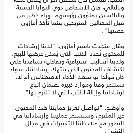
وبالتالي، فإن الأشخاص ذوي النوايا الحسنة
واليائسين يملؤون رؤوسهم بهراء خطير من
قِبل المحتالين المتربحين بينما تأخذ أمازون
حصتها".
وقال متحدث باسم أمازون: "لدينا إرشادات
للمحتوى تُحدد الكتب التي يُمكن عرضها للبيع،
ولدينا أساليب استباقية وتفاعلية تساعدنا على
اكتشاف المحتوى الذي ينتهك إرشاداتنا، سواء
كان مُولّدا بواسطة الذكاء الاصطناعي أم لا.
نستثمر وقتا وموارد كبيرة لضمان اتباع
إرشاداتنا وإزالة الكتب التي لا تلتزم بها".
وأوضح: "نواصل تعزيز حمايتنا ضد المحتوى
غير الملتزم، وستستمر عمليتنا وإرشاداتنا في
التطور مع ملاحظتنا للتغييرات في مجال
النشر".