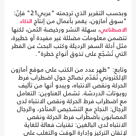
وبحسب التقرير الذي ترجمته "عربي21" فإنّ:
"سوق أمازون، يغمر بأعمال من إنتاج
الذكاء
، سهلة النشر ورخيصة الثمن، لكنها
الاصطناعي
تتضمن معلومات مضللة غير مفيدة أو خطيرة،
مثل أدلة السفر الرديئة وكتب البحث عن الفطر
التي تُشجّع على تذوق أنواع خطرة".
وتابع: "ظهر عدد من الكتب على موقع أمازون
الإلكتروني تُقدّم نصائح حول اضطراب فرط
الحركة ونقص الانتباه، ويبدو أنها من تأليف
روبوتات الدردشة. تشمل العناوين: التعامل
مع اضطراب فرط الحركة ونقص الانتباه لدى
الرجال: النجاح مع التشخيص المتأخر، والرجال
المصابون باضطراب فرط الحركة ونقص
الانتباه لدى البالغين: تقنيات فعالة للغاية
لإتقان التركيز وإدارة الوقت والتغلب على