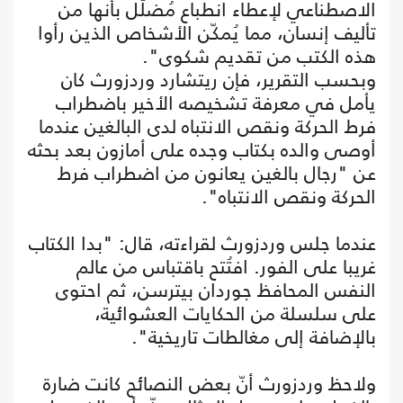
الاصطناعي لإعطاء انطباع مُضلّل بأنها من
تأليف إنسان، مما يُمكّن الأشخاص الذين رأوا
هذه الكتب من تقديم شكوى".
وبحسب التقرير، فإن ريتشارد وردزورث كان
يأمل في معرفة تشخيصه الأخير باضطراب
فرط الحركة ونقص الانتباه لدى البالغين عندما
أوصى والده بكتاب وجده على أمازون بعد بحثه
عن "رجال بالغين يعانون من اضطراب فرط
الحركة ونقص الانتباه".
عندما جلس وردزورث لقراءته، قال: "بدا الكتاب
غريبا على الفور. افتُتح باقتباس من عالم
النفس المحافظ جوردان بيترسن، ثم احتوى
على سلسلة من الحكايات العشوائية،
بالإضافة إلى مغالطات تاريخية".
ولاحظ وردزورث أنّ بعض النصائح كانت ضارة