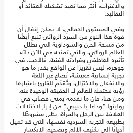
والاغتراب، أكثر مما تعيد تشكيله العقائد أو
التقاليد.
وفي المستوى الجمالي، لا يمكن إغفال أن
قوة هذا النوع من السرد الروائي تنبع أيضًا
من مسحة الحزن والسوداوية التي تظلل
العالم الروائي، والتي تمنحه في الآن ذاته
تأثيره العاطفي وفرادته الفنية. فالأدب، في
جوهره، ليس تقريرًا عن الواقع بقدر ما هو
تجربة إنسانية معيشة، تُصاغ عبر اللغة
والانفعال والاختزال، وتُقدَّم للقارئ باعتبارها
رؤية محتملة للعالم لا الحقيقة الوحيدة عنه.
ومن هنا، فإن ما تقدمه يمنى قصاب في
روايتها "وداعا يا حبيبي" من إبراز لاختلالات
العلاقة بين الرجل والمرأة، يظل مشروطًا
بطبيعة التجربة السردية نفسها، التي قد تميل
أحيانًا إلى تكثيف الألم وتضخيم الانكسار