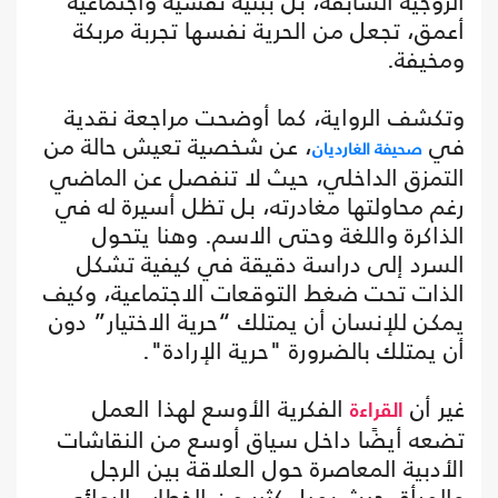
الزوجية السابقة، بل ببنية نفسية واجتماعية
أعمق، تجعل من الحرية نفسها تجربة مربكة
ومخيفة.
وتكشف الرواية، كما أوضحت مراجعة نقدية
في
، عن شخصية تعيش حالة من
صحيفة الغارديان
التمزق الداخلي، حيث لا تنفصل عن الماضي
رغم محاولتها مغادرته، بل تظل أسيرة له في
الذاكرة واللغة وحتى الاسم. وهنا يتحول
السرد إلى دراسة دقيقة في كيفية تشكل
الذات تحت ضغط التوقعات الاجتماعية، وكيف
يمكن للإنسان أن يمتلك “حرية الاختيار” دون
أن يمتلك بالضرورة "حرية الإرادة".
غير أن
الفكرية الأوسع لهذا العمل
القراءة
تضعه أيضًا داخل سياق أوسع من النقاشات
الأدبية المعاصرة حول العلاقة بين الرجل
والمرأة، حيث يميل كثير من الخطاب الروائي