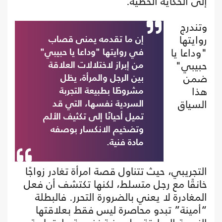
إلى الحكاية الخطية.
وتندرج
روايتها
إن ما تقدمه يمنى قصاب
"وداعا يا
في روايتها "وداعا يا حبيبي"
حبيبي"
من إبراز لاختلالات العلاقة
ضمن
بين الرجل والمرأة، يظل
هذا
مشروطًا بطبيعة التجربة
السياق
السردية نفسها، التي قد
تميل أحيانًا إلى تكثيف الألم
وتضخيم الانكسار بوصفه
مادة فنية.
التجريبي، حيث تتناول قصة امرأة تغادر زواجًا
خانقًا مع رجل متسلط، لكنها تكتشف أن فعل
المغادرة لا يعني بالضرورة التحرر. فالبطلة
“أمينة” تبدو محاصرة ليس فقط بعلاقتها