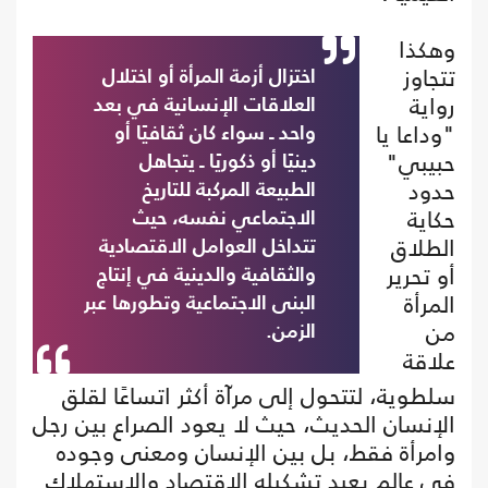
وهكذا
تتجاوز
اختزال أزمة المرأة أو اختلال
رواية
العلاقات الإنسانية في بعد
"وداعا يا
واحد ـ سواء كان ثقافيًا أو
حبيبي"
دينيًا أو ذكوريًا ـ يتجاهل
حدود
الطبيعة المركبة للتاريخ
حكاية
الاجتماعي نفسه، حيث
الطلاق
تتداخل العوامل الاقتصادية
أو تحرير
والثقافية والدينية في إنتاج
المرأة
البنى الاجتماعية وتطورها عبر
من
الزمن.
علاقة
سلطوية، لتتحول إلى مرآة أكثر اتساعًا لقلق
الإنسان الحديث، حيث لا يعود الصراع بين رجل
وامرأة فقط، بل بين الإنسان ومعنى وجوده
في عالم يعيد تشكيله الاقتصاد والاستهلاك