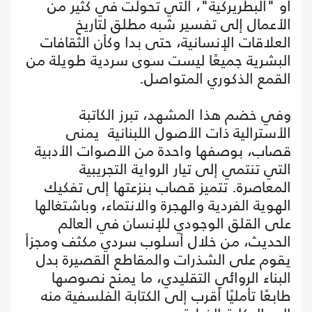
أو "البطريركية"، التي تحولت في كثير من
الأعمال إلى تفسير شبه مطلق لتاريخ
العلاقات الإنسانية، حتى بدا وكأن الثقافات
البشرية جميعًا ليست سوى سردية طويلة من
القمع الذكوري المتواصل.
وفي خضم هذا المشهد، تبرز الكاتبة
الأسترالية ذات الأصول اللبنانية يمنى
قصاب، بوصفها واحدة من الأصوات الأدبية
التي تنتمي إلى تيار الرواية التجريبية
المعاصرة. تتميز قصاب بنزعتها إلى تفكيك
الهوية الفردية والهجرة والانتماء، وباشتغالها
على القلق الوجودي للإنسان في العالم
الحديث، من خلال أسلوب سردي مكثف ومجزأ
يقوم على الشذرات والمقاطع القصيرة بدل
البناء الروائي التقليدي، ما يمنح نصوصها
طابعًا تأمليًا أقرب إلى الكتابة الفلسفية منه