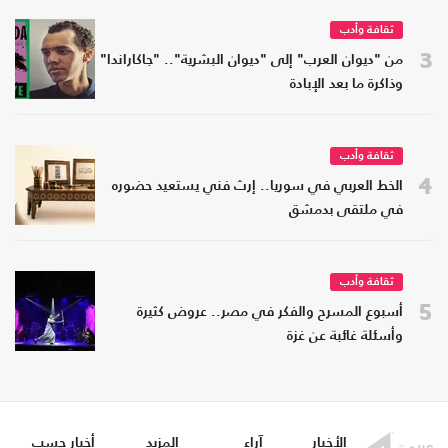
ثقافة وأدب
3
من "ديوان العرب" إلى "ديوان البشرية".. "جاكاراندا"
وذاكرة ما بعد الإبادة
ثقافة وأدب
4
الخط العربي في سوريا.. إرث فني يستعيد حضوره
في ملتقى بدمشق
ثقافة وأدب
5
أسبوع المسرح والفكر في مصر.. عروض كثيرة
وأسئلة غائبة عن غزة
الأخبار
آراء
المزيد
أخبار حسب