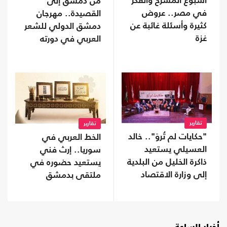
أسبوع المسرح والفكر
من دمشق إلى
في مصر.. عروض
القصيدة.. مهرجان
كثيرة وأسئلة غائبة عن
دمشق الدولي للشعر
غزة
العربي في دورته
الأولى
تقارير
تقارير
"حكايات لم تُروَ".. خالد
الخط العربي في
العسيلي يستعيد
سوريا.. إرث فني
ذاكرة الخليل من البلدية
يستعيد حضوره في
إلى وزارة الاقتصاد
ملتقى بدمشق