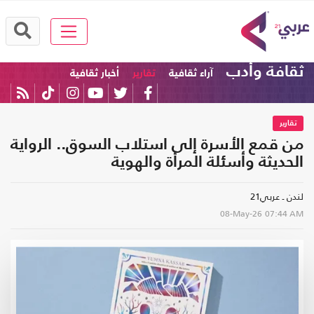
ثقافة وأدب
آراء ثقافية
تقارير
أخبار ثقافية
تقارير
من قمع الأسرة إلى استلاب السوق.. الرواية
الحديثة وأسئلة المرأة والهوية
لندن ـ عربي21
08-May-26
07:44 AM