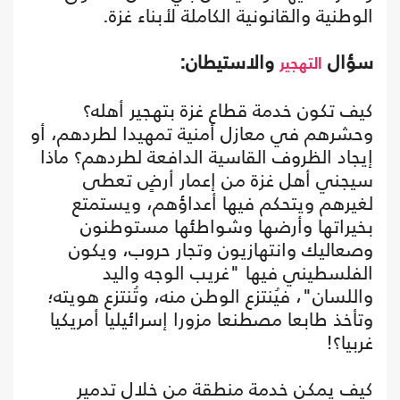
الوطنية والقانونية الكاملة لأبناء غزة.
سؤال
والاستيطان:
التهجير
كيف تكون خدمة قطاع غزة بتهجير أهله؟
وحشرهم في معازل أمنية تمهيدا لطردهم، أو
إيجاد الظروف القاسية الدافعة لطردهم؟ ماذا
سيجني أهل غزة من إعمار أرضٍ تعطى
لغيرهم ويتحكم فيها أعداؤهم، ويستمتع
بخيراتها وأرضها وشواطئها مستوطنون
وصعاليك وانتهازيون وتجار حروب، ويكون
الفلسطيني فيها "غريب الوجه واليد
واللسان"، فيُنتزع الوطن منه، وتُنتزع هويته؛
وتأخذ طابعا مصطنعا مزورا إسرائيليا أمريكيا
غربيا؟!
كيف يمكن خدمة منطقة من خلال تدمير