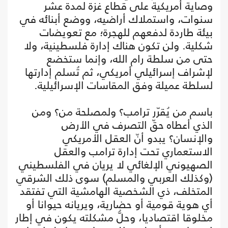
وصاية أمريكية على قطاع غزة لمدة عشر
سنوات، واستملاك أراضيه، ووضع أبنائه في
بيئة طاردة لدفعهم للهجرة؛ مع تعويضات
شكلية. ولن تكون هناك إدارة فلسطينية، ولا
حتى من سلطة رام الله، وإنما ستخضع
لإشراف إسرائيلي أمريكي، ثم تُسلم إدارتها
لسلطة عميلة وفق المقاسات الإسرائيلية.
باسم من يُقرّر ترامب؟ ولمصلحة من؟ ومن
الذي أعطاه حقّ التصرف في الأرض
والإنسان؟ يبدو أنّ العقل الأمريكي
الاستعماري تحت إدارة ترامب والعقل
الصهيوني الإلغائي لا يريان في الفلسطيني
(وكذلك العربي والمسلم) سوى ذلك الشرقي
المتخلف، ذي الشخصية الهامشية التي تفتقد
أي هوية قومية أو حضارية، ويريانه حيوانا أو
مخلوقا اقتصاديا، وحلُّ مشكلته يكون في إطار