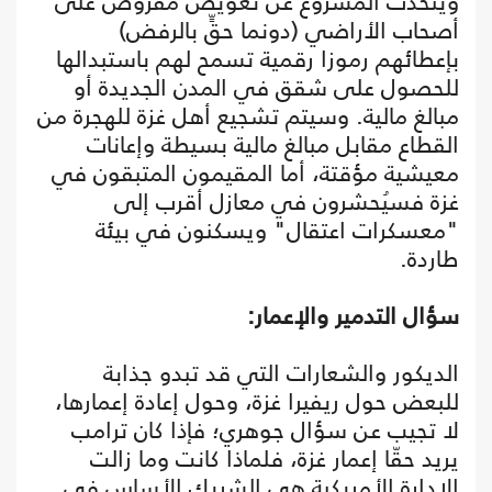
ويتحدث المشروع عن تعويض مفروض على
أصحاب الأراضي (دونما حقٍّ بالرفض)
بإعطائهم رموزا رقمية تسمح لهم باستبدالها
للحصول على شقق في المدن الجديدة أو
مبالغ مالية. وسيتم تشجيع أهل غزة للهجرة من
القطاع مقابل مبالغ مالية بسيطة وإعانات
معيشية مؤقتة، أما المقيمون المتبقون في
غزة فسيُحشرون في معازل أقرب إلى
"معسكرات اعتقال" ويسكنون في بيئة
طاردة.
سؤال التدمير والإعمار:
الديكور والشعارات التي قد تبدو جذابة
للبعض حول ريفيرا غزة، وحول إعادة إعمارها،
لا تجيب عن سؤال جوهري؛ فإذا كان ترامب
يريد حقّا إعمار غزة، فلماذا كانت وما زالت
الإدارة الأمريكية هي الشريك الأساس في