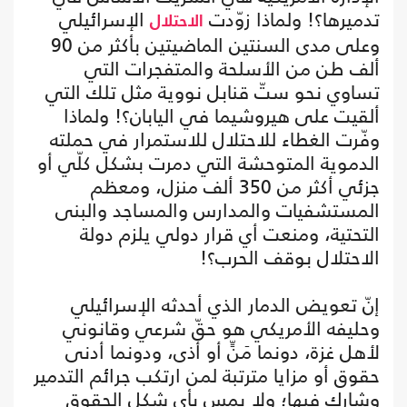
تدميرها؟! ولماذا زوّدت
الإسرائيلي
الاحتلال
وعلى مدى السنتين الماضيتين بأكثر من 90
ألف طن من الأسلحة والمتفجرات التي
تساوي نحو ستّ قنابل نووية مثل تلك التي
ألقيت على هيروشيما في اليابان؟! ولماذا
وفّرت الغطاء للاحتلال للاستمرار في حملته
الدموية المتوحشة التي دمرت بشكل كلّي أو
جزئي أكثر من 350 ألف منزل، ومعظم
المستشفيات والمدارس والمساجد والبنى
التحتية، ومنعت أي قرار دولي يلزم دولة
الاحتلال بوقف الحرب؟!
إنّ تعويض الدمار الذي أحدثه الإسرائيلي
وحليفه الأمريكي هو حقّ شرعي وقانوني
لأهل غزة، دونما مَنٍّ أو أذى، ودونما أدنى
حقوق أو مزايا مترتبة لمن ارتكب جرائم التدمير
وشارك فيها؛ ولا يمس بأي شكل الحقوق