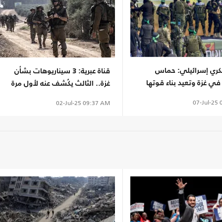
كري إسرائيلي: حماس
قناة عبرية: 3 سيناريوهات بشأن
ي غزة وتعيد بناء قوتها
غزة.. الثالث يكُشف عنه لأول مرة
07-Jul-25
0
02-Jul-25
09:37 AM