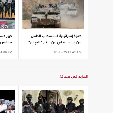
دعوة إسرائيلية للانسحاب الكامل
خبير عس
من غزة والتخلي عن أفكار "التهجير"
تتعافى ف
سريعا
4:00 PM
08-Jul-25
11:40 AM
المزيد في صحافة