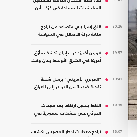
01:45
هذه خطة الاحتلال الخاصة لمستقبل
الميليشيات المسلحة في غزة.. أين
سيذهبون؟
20:26
قلق إسرائيلي متصاعد من تراجع
مكانة دولة الاحتلال في السياسة
الأمريكية
19:57
فورين أفيرز: حرب إيران تكشف مأزق
أمريكا في الشرق الأوسط وحان وقت
الانسحاب
19:41
"المركزي الأمريكي" يرسل شحنة
نقدية ضخمة من الدولار إلى العراق
18:29
النفط يسجل ارتفاعا بعد هجمات
الحوثي على تحشدات سعودية في
اليمن
18:07
تراجع معدلات ادخار المصريين يكشف