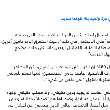
زة وتعيد بناء قوتها سريعا
استقال آنذاك رئيس الوزراء مناحيم بيغن، الذي دفعته
راً على الاستمرار في ذلك"، حيث استغرق الأمر عامين آخرين،
قة الأمنية، لأنه قبل أربعين عامًا، كان هناك مجتمع
هاء الحروب".
ولفت إلى أنه "في أحدث استطلاع للرأي، قال 60% إن الحرب في غزة يجب أن تنتهي، لكن المظاهرات
ت العاطفية الخاصة بذوي المختطفين، لكنها تفتقر للمعنى
سكرية بالقول "نحن نفعل كل شيء".
لي الفاسد لا يوجد بديل حقيقي، ولا مطلب حقيقي لإنهاء
راً لا يمكن حسابها، وضحاياها هم تضحيات مجانية، وعلى
مثل أعضاء الائتلاف الحالي الذين يتحدثون عن احتلال غزة