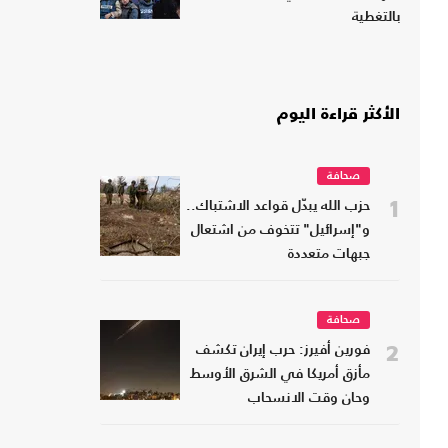
بالتغطية
الأكثر قراءة اليوم
صحافة
1
حزب الله يبدّل قواعد الاشتباك..
و"إسرائيل" تتخوف من اشتعال
جبهات متعددة
صحافة
2
فورين أفيرز: حرب إيران تكشف
مأزق أمريكا في الشرق الأوسط
وحان وقت الانسحاب