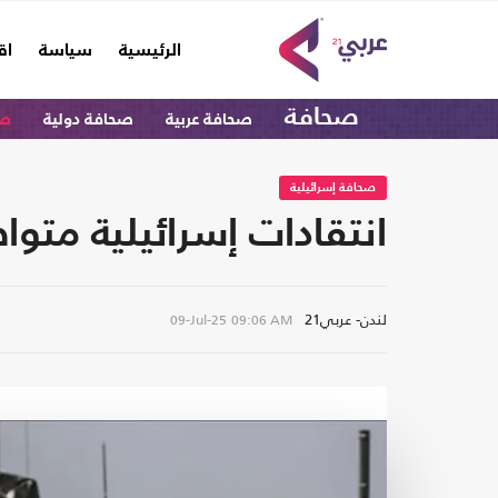
(current)
الرئيسية
سياسة
اق
صحافة
صحافة عربية
صحافة دولية
صح
صحافة إسرائيلية
انتقادات إسرائيلية متو
لندن- عربي21
09-Jul-25
09:06 AM