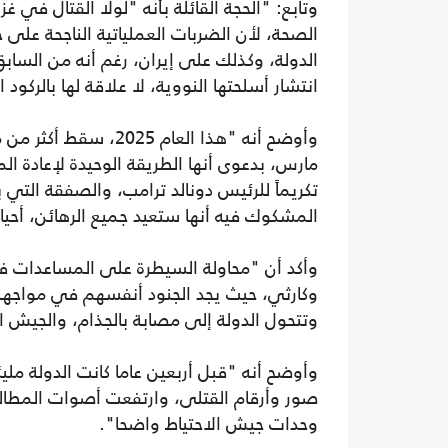
وتابع: "الحجة القائلة بأنه "لولا القتال في غ
الصحة، لأن الضربات العملياتية الناجحة على ح
الدولة، وكذلك على إيران، رغم أنه من السا
انتشار أسلحتها النووية، لا علاقة لها بالركو
وأوضح أنه "هذا العام
مارس، بدعوى أنها الطريقة الوحيدة لإعادة ا
تكريماً للرئيس دونالد ترامب، والصفقة التي ب
المشكوك فيه أنها ستعيد جميع الرهائن، أحياء 
وأكد أن "محاولة السيطرة على المساعدات 
وكارثي، حيث يجد الجنود أنفسهم في مواجه
وتتحول الدولة إلى مصابة بالجذام، والجيش
وأوضح أنه "قبل أربعين عاما كانت الدولة مل
صور وأرقام القتلى، وارتفعت أصوات المطالبة
وحدات جيش الاحتياط واضحا".