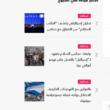
الأكثر قراءة في أسبوع
صحافة
1
تحليل إسرائيلي يكشف "الجانب
المظلم" من الاتفاق مع حماس
صحافة
2
وثيقة: مجلس السلام يتعهد
لـ"إسرائيل" بالعمل على تهجير
أهالي غزة
صحافة
3
بالتوازي مع التهديدات الخارجية..
الاحتلال يواجه قنبلة ديموغرافية
موقوتة