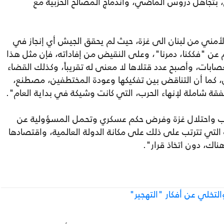
بتجاهل دروس الماضي، واندماج المصالح الحزبية مع
الأمني من لبنان الى غزة، حيث لم يحقق الجيش أي إنجاز في
ن "فككنا، دمرنا"، وعلى النقيض من إفاداته، فإن مثل هذا
بات، وأصبح عدد قتلاها لا معنى له تقريباً، وكذلك القضاء
، كما أن التناقض بين تفكيكها وعودة المختطفين، مصطنع،
شاملة لإنهاء الحرب، التي كانت وشيكة في بداية العام".
حرب واحتلال غزة وفرض حكم عسكري وتحمل المسؤولية عن
تي تترتب على ذلك على مكانة الدولة العالمية، واقتصادها
اك، دون اتخاذ قرار".
لتخلي عن أفكار "التهجير"