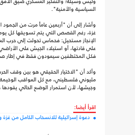
وليس وسيلة؛ والتفكير العسكري ضيق الأفق، 
السياسية والأمنية".
وأشار إلى أن "أربعين عاماً مرت من الجمود 
غزة، رغم القصص التي يتم تسويقها كل يوم ع
الإنجاز مستحيل: فحماس تحولت إلى حرب العصا
على قادتها، أو استيلاء الجيش على الأراضي
فكل المختطفين سيعودون فقط في إطار صفقة 
وأكد أن "الاختيار الحقيقي هو بين وقف ال
مليوني فلسطيني، مع كل العواقب الوخيمة ال
وجيشها، لأن استمرار الوضع الحالي يقودها هن
اقرأ أيضا:
دعوة إسرائيلية للانسحاب الكامل من غزة وا