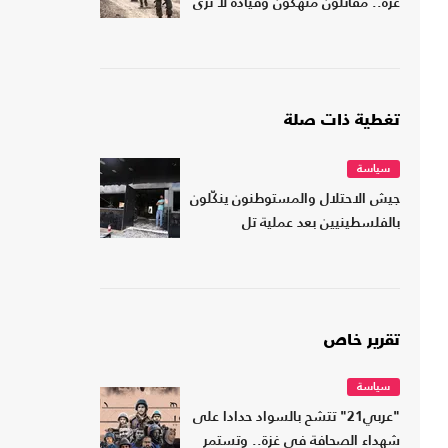
غزة.. مقاتلون منهكون وقيادة لا ترى
تغطية ذات صلة
سياسة
جيش الاحتلال والمستوطنون ينكّلون
بالفلسطينيين بعد عملية تل
تقرير خاص
سياسة
"عربي21" تتشح بالسواد حدادا على
شهداء الصحافة في غزة.. وتستمر