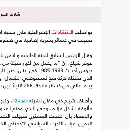
شارك الخبر
تواصلت
الإسرائيلية على خلفية 
الانتقادات
تسببت في خسائر بشرية إضافية في صف
وقال الرئيس السابق للجنة الخارجية والأمن 
عوفر شيلح، إنّ "ما يصل من أخبار سيئة من غز
دروس أحداث 1983-1985 ف
الذي تشكله حركة فتح لمستوطني الشمال، ورغ
بينما عانى من خسائر فادحة، 286 قتيلاً بين سبتمبر 1982 ويونيو 1985، وتعرضه للاستنزاف حتى النخاع".
وأضاف شيلح في مقال نشرته
، وترج
القناة 12
مألوفة بشكل مؤلم، وهي الردع، ومنع العدو
والاعتقاد بأن الضغط العسكري سيجلب النص
قدمين: غياب التحرك السياسي التكميلي الذي ي