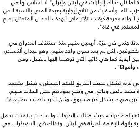
زة لما كان هناك إنجازات في لبنان وإيران" لا أساس لها من
زب الله، وأسفرت عن نتائج إيجابية بعيدة المدى بالنسبة لأمن
بق لأوانه معرفة كيف ستؤثر على الهدف المعلن المتمثل بمنع
د المستمر في غزة".
 2025، سقط أكثر من مائة جندي في غزة، أربعين منهم منذ استئناف العدوان في
لمخطوفين، لكن لم يعد سوى واحد منهم، وهو عيدان ألكسندر،
ين أيدينا كما هي ذاتها التي توصلنا إليها بالفعل، ومن
وأمواتاً".
في غزة، تشكل نصف الطريق للحكم العسكري، فشل متعمد
ة حشد يائس وجائع، في وضع يقودهم لقتل المئات منهم،
 البري منهك بشكل غير مسبوق، وكأن الحرب أصبحت طبيعية".
يئة بالمظاهرات، حيث امتلأت الطرقات والساحات بلافتات تحمل
 بإنهاء الإقامة الخبيثة في لبنان، وكذلك ظهر الاضطراب في