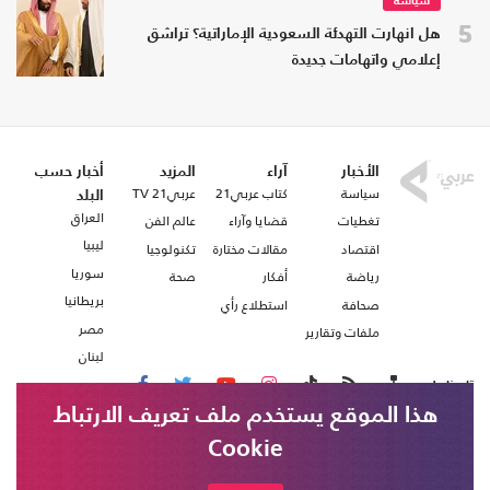
سياسة
5
هل انهارت التهدئة السعودية الإماراتية؟ تراشق
إعلامي واتهامات جديدة
الأخبار
آراء
المزيد
أخبار حسب
سياسة
كتاب عربي21
عربي21 TV
البلد
العراق
تغطيات
قضايا وآراء
عالم الفن
ليبيا
اقتصاد
مقالات مختارة
تكنولوجيا
سوريا
رياضة
أفكار
صحة
بريطانيا
صحافة
استطلاع رأي
مصر
ملفات وتقارير
لبنان
تابعنا على
هذا الموقع يستخدم ملف تعريف الارتباط
Cookie
من نحن
اتصل بنا