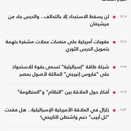
20:16
لن يسقط الاستبداد إلا بالتحالف.. والدرس جاء من
ميشيغان
20:08
عقوبات أمريكية على منصات عملات مشفرة بتهمة
بتمويل الحرس الثوري
19:49
شركة طاقة "إسرائيلية" تسعى بقوة للاستحواذ
على "فاروس إنيرجي" المالكة لأصول بمصر
19:33
أفكار حول العلاقة بين "النظام" و"المنظومة"
18:47
زلزال في العلاقة الأمريكية الإسرائيلية.. هل فقدت
"تل أبيب" دعم واشنطن التاريخي؟