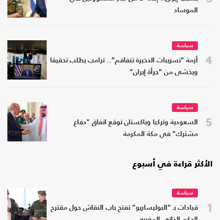
الموساد
سياسة
4
أزمة "تسريبات الذخيرة تتفاقم".. ترامب يطلب تحقيقا
ويخشى من "جرأة إيران"
سياسة
5
السعودية وتركيا وباكستان توقع اتفاق "دفاع
مشترك" في مكة المكرمة
الأكثر قراءة في أسبوع
سياسة
1
قيادات بـ "البوليساريو" تفتح باب النقاش حول مقترح
الحكم الذاتي المغربي