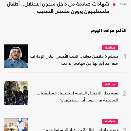
16:53
شهادات صادمة من داخل سجون الاحتلال.. أطفال
فلسطينيون يروون قصص التعذيب
الأكثر قراءة اليوم
سياسة
1
تسلم 5 ملايين دولار.. البيت الأبيض: على الإمارات
منع أحد أدواتها من مهاجمة ترامب
صحافة
2
هذه خطة الاحتلال الخاصة لمستقبل الميليشيات
المسلحة في غزة.. أين سيذهبون؟
سياسة
3
بسبب إيران.. إقالة 2 من كبار المسؤولين في