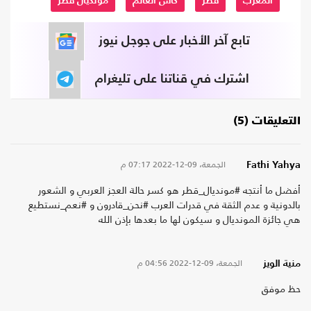
المغرب
قطر
كأس العالم
مونديال قطر
تابع آخر الأخبار على جوجل نيوز
اشترك في قناتنا على تليغرام
التعليقات (5)
الجمعة، 09-12-2022
07:17 م
Fathi Yahya
أفضل ما أنتجه #مونديال_قطر هو كسر حالة العجز العربي و الشعور
بالدونية و عدم الثقة في قدرات العرب #نحن_قادرون و #نعم_نستطيع
هي جائزة المونديال و سيكون لها ما بعدها بإذن الله
الجمعة، 09-12-2022
04:56 م
منية الويز
حظ موفق